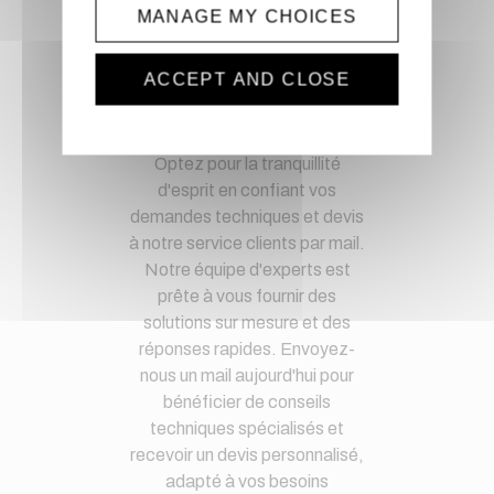
Paiement sécurisé
MANAGE MY CHOICES
Paiement CB, virement,
Paypal, ...
ACCEPT AND CLOSE
Service client
Optez pour la tranquillité
d'esprit en confiant vos
demandes techniques et devis
à notre service clients par mail.
Notre équipe d'experts est
prête à vous fournir des
solutions sur mesure et des
réponses rapides. Envoyez-
nous un mail aujourd'hui pour
bénéficier de conseils
techniques spécialisés et
recevoir un devis personnalisé,
adapté à vos besoins