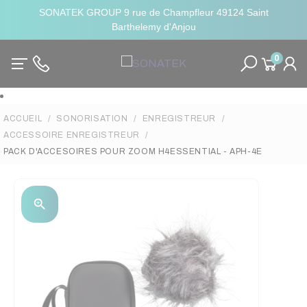
SONATEK GROUP 9 rue de Champfleur 49124 Saint
Barthelemy d'Anjou
0
ACCUEIL
SONORISATION
ENREGISTREUR
ACCESSOIRE ENREGISTREUR
PACK D'ACCESOIRES POUR ZOOM H4ESSENTIAL - APH-4E
zoom_in