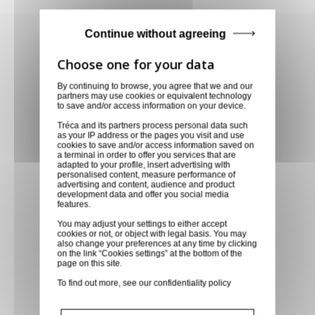
Achetez en toute confiance
Continue without agreeing
Notre équipe est à votre service depuis 20 ans.
By continuing to browse, you agree that we and our
partners may use cookies or equivalent technology
to save and/or access information on your device.
Livraison via GLS
Tréca and its partners process personal data such
as your IP address or the pages you visit and use
Retirer vos produits
cookies to save and/or access information saved on
a terminal in order to offer you services that are
directement en magasin ou
adapted to your profile, insert advertising with
personalised content, measure performance of
faites vous livrer chez vous ou
advertising and content, audience and product
development data and offer you social media
dans les points relais de notre
features.
partenaire GLS, partout en
You may adjust your settings to either accept
France métropolitaine et en
cookies or not, or object with legal basis. You may
also change your preferences at any time by clicking
Europe entre 24h et 48h après
on the link “Cookies settings” at the bottom of the
mise à disposition des produits
page on this site.
à notre transporteur.
To find out more, see our
confidentiality policy