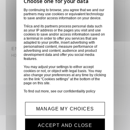
By continuing to browse, you agree that we and our
partners may use cookies or equivalent technology
to save and/or access information on your device.
Tréca and its partners process personal data such
as your IP address or the pages you visit and use
cookies to save and/or access information saved on
a terminal in order to offer you services that are
adapted to your profile, insert advertising with
personalised content, measure performance of
ENCEINTE DEUX VOIES ACTIVE HD10A MKV 800W RMS
advertising and content, audience and product
development data and offer you social media
HD10-A MK5
features.
You may adjust your settings to either accept
cookies or not, or object with legal basis. You may
also change your preferences at any time by clicking
on the link “Cookies settings” at the bottom of the
page on this site.
To find out more, see our
confidentiality policy
Achetez en toute confiance
Notre équipe est à votre service depuis 20 ans.
MANAGE MY CHOICES
ACCEPT AND CLOSE