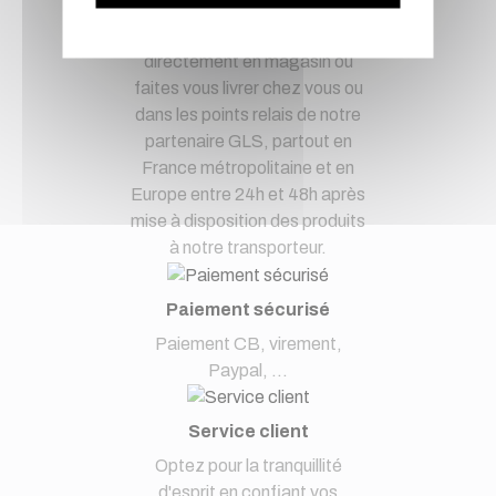
Livraison via GLS
Retirer vos produits
directement en magasin ou
faites vous livrer chez vous ou
dans les points relais de notre
partenaire GLS, partout en
France métropolitaine et en
Europe entre 24h et 48h après
mise à disposition des produits
à notre transporteur.
Paiement sécurisé
Paiement CB, virement,
Paypal, ...
Service client
Optez pour la tranquillité
d'esprit en confiant vos