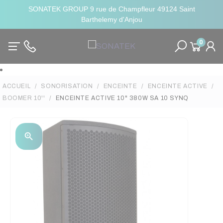
SONATEK GROUP 9 rue de Champfleur 49124 Saint
Barthelemy d'Anjou
0
ACCUEIL
SONORISATION
ENCEINTE
ENCEINTE ACTIVE
BOOMER 10''
ENCEINTE ACTIVE 10" 380W SA 10 SYNQ
zoom_in