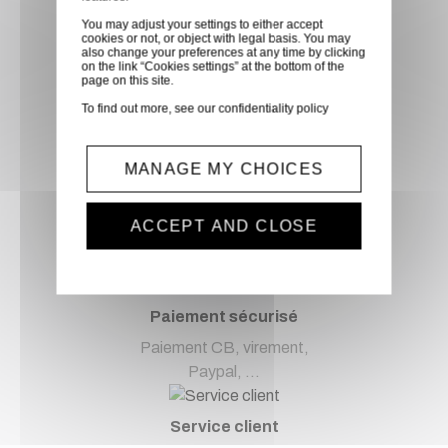
You may adjust your settings to either accept
Livraison via GLS
cookies or not, or object with legal basis. You may
also change your preferences at any time by clicking
on the link “Cookies settings” at the bottom of the
Retirer vos produits
page on this site.
directement en magasin ou
To find out more, see our
confidentiality policy
faites vous livrer chez vous ou
dans les points relais de notre
partenaire GLS, partout en
MANAGE MY CHOICES
France métropolitaine et en
Europe entre 24h et 48h après
ACCEPT AND CLOSE
mise à disposition des produits
à notre transporteur.
Paiement sécurisé
Paiement CB, virement,
Paypal, ...
Service client