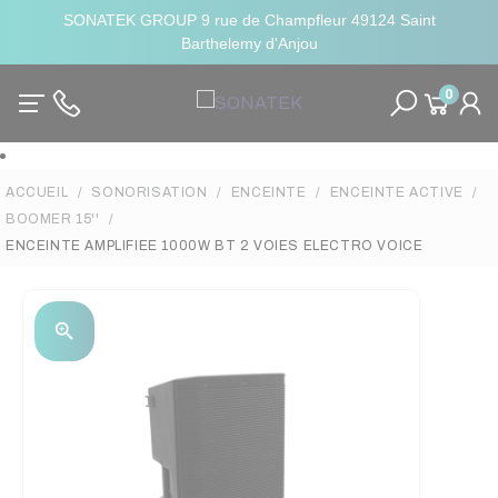
SONATEK GROUP 9 rue de Champfleur 49124 Saint
Barthelemy d'Anjou
0
ACCUEIL
SONORISATION
ENCEINTE
ENCEINTE ACTIVE
BOOMER 15''
ENCEINTE AMPLIFIEE 1000W BT 2 VOIES ELECTRO VOICE
zoom_in