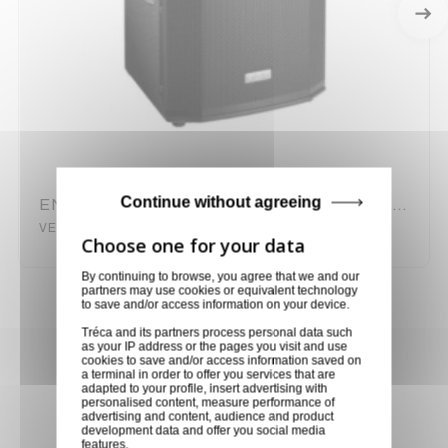
Continue without agreeing
ENCEINTE AMPLIFIEE 900 W RMS FBT VENTIS 115 A
VENTIS115A
By continuing to browse, you agree that we and our
partners may use cookies or equivalent technology
to save and/or access information on your device.
Tréca and its partners process personal data such
as your IP address or the pages you visit and use
Achetez en toute confiance
cookies to save and/or access information saved on
a terminal in order to offer you services that are
adapted to your profile, insert advertising with
Notre équipe est à votre service depuis 20 ans.
personalised content, measure performance of
advertising and content, audience and product
development data and offer you social media
features.