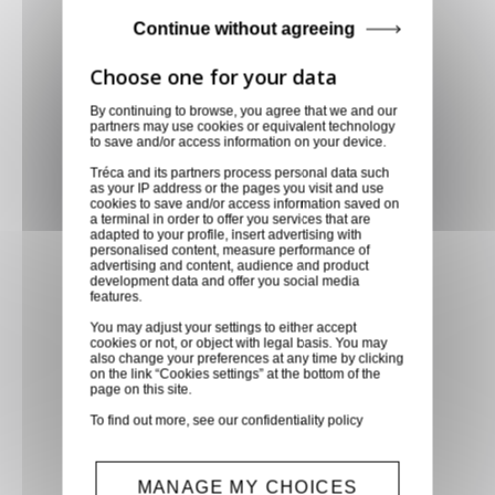
Achetez en toute confiance
Continue without agreeing
Notre équipe est à votre service depuis 20 ans.
By continuing to browse, you agree that we and our
partners may use cookies or equivalent technology
to save and/or access information on your device.
Livraison via GLS
Tréca and its partners process personal data such
Retirer vos produits
as your IP address or the pages you visit and use
cookies to save and/or access information saved on
directement en magasin ou
a terminal in order to offer you services that are
faites vous livrer chez vous ou
adapted to your profile, insert advertising with
personalised content, measure performance of
dans les points relais de notre
advertising and content, audience and product
development data and offer you social media
partenaire GLS, partout en
features.
France métropolitaine et en
You may adjust your settings to either accept
Europe entre 24h et 48h après
cookies or not, or object with legal basis. You may
also change your preferences at any time by clicking
mise à disposition des produits
on the link “Cookies settings” at the bottom of the
page on this site.
à notre transporteur.
To find out more, see our
confidentiality policy
Paiement sécurisé
MANAGE MY CHOICES
Paiement CB, virement,