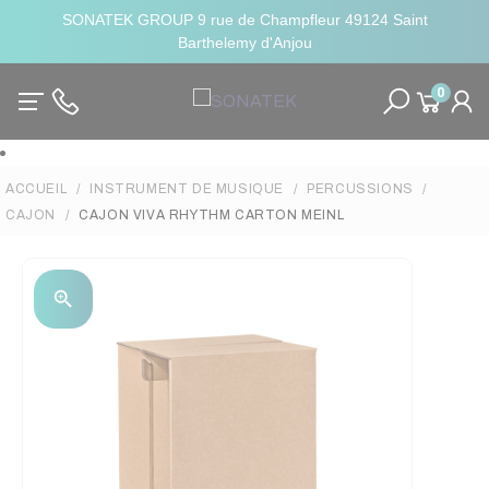
SONATEK GROUP 9 rue de Champfleur 49124 Saint
Barthelemy d'Anjou
0
ACCUEIL
INSTRUMENT DE MUSIQUE
PERCUSSIONS
CAJON
CAJON VIVA RHYTHM CARTON MEINL
zoom_in