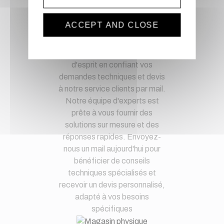
Paypal, ...
ACCEPT AND CLOSE
Service client
Optez pour la tranquillité
d'esprit en confiant vos
demandes techniques et devis
à notre service clients par mail.
Notre équipe d'experts est
prête à vous fournir des
solutions sur mesure et des
réponses rapides. Envoyez-
nous un mail aujourd'hui pour
bénéficier de conseils
techniques spécialisés et
recevoir un devis personnalisé,
adapté à vos besoins
spécifiques