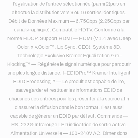
l'égalisation de l'entrée sélectionnée (parmi 2)puis en
effectue la distribution vers 8 ou 16 sorties identiques.
Débit de Données Maximum — 6.75Gbps (2.25Gbps par
canal graphique). Compatible HDTV. Conforme à la
Norme HDCP. Support HDMI — HDMI (V.1.4 avec Deep
Color, x.v.Color™, Lip Sync, CEC). Système 3D.
Technologie Exclusive Kramer Equalization & re–
Klocking™ — Régénère le signal numérique pour parcourir
une plus longue distance. I–EDIDPro™ Kramer Intelligent
EDID Processing™ — Le produit est capable de lire,
sauvegarder et restituer les informations EDID de
chacunes des entrées pour les présenter à la source afin
d’assurer la diffusion dans le bon format. Il est aussi
capable de générer un EDID par défaut. Commande —
RS–232 & Infrarouge LED indicatrice de sortie active.
Alimentation Universelle — 100–240V AC. Dimensions