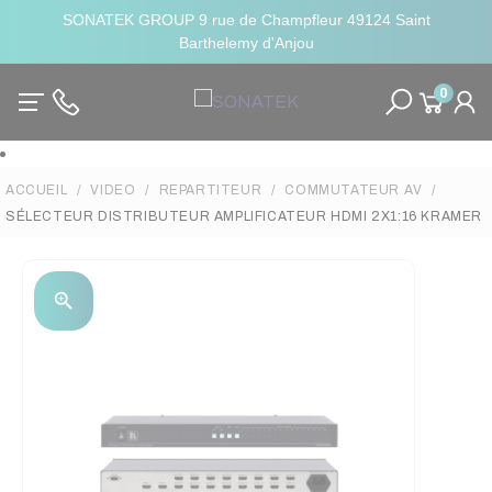
SONATEK GROUP 9 rue de Champfleur 49124 Saint
Barthelemy d'Anjou
0
ACCUEIL
VIDEO
REPARTITEUR
COMMUTATEUR AV
SÉLECTEUR DISTRIBUTEUR AMPLIFICATEUR HDMI 2X1:16 KRAMER
zoom_in