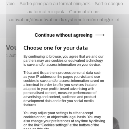
voie. - Sortie principale au format minijack. - Sortie casque
au format minijack. - Commutateurs :
activation/désactivation du système lumière intégré, et
des haut-parleurs intégrés
Continue without agreeing
Vous pourriez aussi aimer
1 autres produits sélectionnés pour vous
By continuing to browse, you agree that we and our
partners may use cookies or equivalent technology
to save and/or access information on your device.
Tréca and its partners process personal data such
as your IP address or the pages you visit and use
cookies to save and/or access information saved on
a terminal in order to offer you services that are
adapted to your profile, insert advertising with
personalised content, measure performance of
advertising and content, audience and product
development data and offer you social media
features.
You may adjust your settings to either accept
cookies or not, or object with legal basis. You may
also change your preferences at any time by clicking
on the link “Cookies settings” at the bottom of the