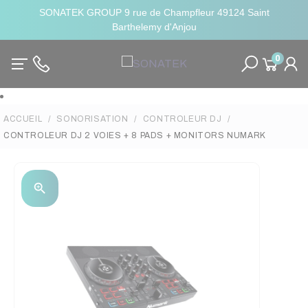
SONATEK GROUP 9 rue de Champfleur 49124 Saint
Barthelemy d'Anjou
0
ACCUEIL
SONORISATION
CONTROLEUR DJ
CONTROLEUR DJ 2 VOIES + 8 PADS + MONITORS NUMARK
zoom_in