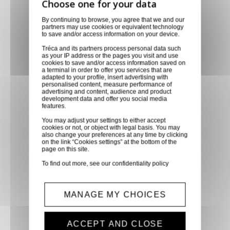
Livraison via GLS
By continuing to browse, you agree that we and our
Retirer vos produits
partners may use cookies or equivalent technology
directement en magasin ou
to save and/or access information on your device.
faites vous livrer chez vous ou
Tréca and its partners process personal data such
as your IP address or the pages you visit and use
dans les points relais de notre
cookies to save and/or access information saved on
partenaire GLS, partout en
a terminal in order to offer you services that are
adapted to your profile, insert advertising with
France métropolitaine et en
personalised content, measure performance of
advertising and content, audience and product
Europe entre 24h et 48h après
development data and offer you social media
features.
mise à disposition des produits
à notre transporteur.
You may adjust your settings to either accept
cookies or not, or object with legal basis. You may
also change your preferences at any time by clicking
on the link “Cookies settings” at the bottom of the
Paiement sécurisé
page on this site.
Paiement CB, virement,
To find out more, see our
confidentiality policy
Paypal, ...
MANAGE MY CHOICES
Service client
Optez pour la tranquillité
ACCEPT AND CLOSE