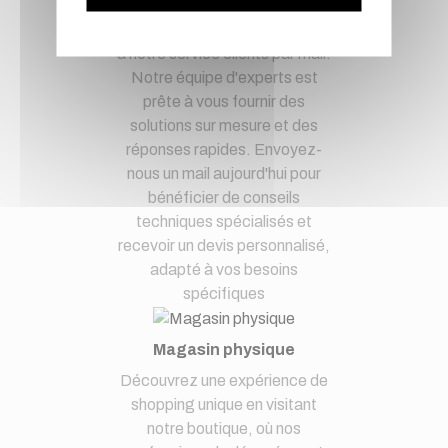
d'esprit en confiant vos
demandes techniques et devis
à notre service clients par mail.
Notre équipe d'experts est
prête à vous fournir des
solutions sur mesure et des
réponses rapides. Envoyez-
nous un mail aujourd'hui pour
bénéficier de conseils
techniques spécialisés et
recevoir un devis personnalisé,
adapté à vos besoins
spécifiques
Magasin physique
Découvrez une expérience de
shopping unique en visitant
notre boutique, où nos