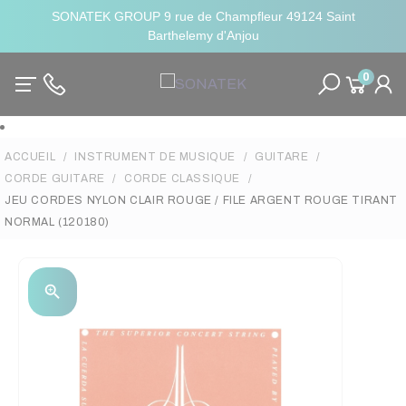
SONATEK GROUP 9 rue de Champfleur 49124 Saint
Barthelemy d'Anjou
0
ACCUEIL
INSTRUMENT DE MUSIQUE
GUITARE
CORDE GUITARE
CORDE CLASSIQUE
JEU CORDES NYLON CLAIR ROUGE / FILE ARGENT ROUGE TIRANT
NORMAL (120180)
zoom_in