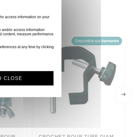
/or access information on your
e and/or access information
ised content, measure performance
Disponible sur demande
eferences at any time by clicking
D CLOSE
CROCHET PRO ACIER POUR TUBE 10 à 30 mm ASD
CROCHET POUR TUBE DIAMETRE 16 A 20 MM NOIR ASD (80120)