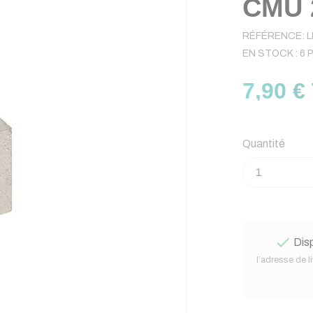
CMU 
RÉFÉRENCE:
L
EN STOCK :
6 
7,90 €
Quantité

Disp
l’adresse de l