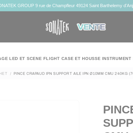
NATEK GROUP 9 rue de Champfleur 49124 Saint Barthelemy d'An
AGE LED ET SCENE
FLIGHT CASE ET HOUSSE
INSTRUMENT 
HET
PINCE CRAPAUD IPN SUPPORT AILE IPN Ø10MM CMU 240KG (7
PINC
SUPP