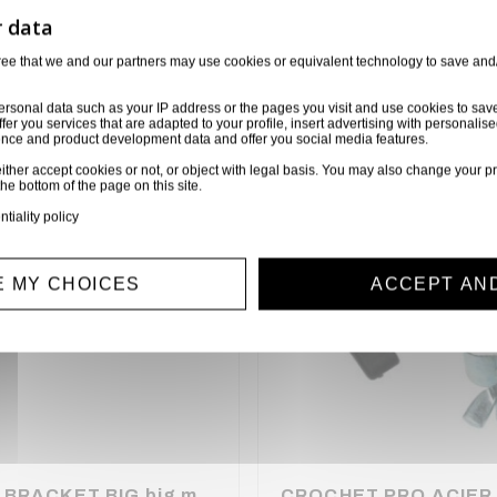
orie
6 autres produits sélectionnés pour vous
ree that we and our partners may use cookies or equivalent technology to save and
ersonal data such as your IP address or the pages you visit and use cookies to sav
ffer you services that are adapted to your profile, insert advertising with personal
ience and product development data and offer you social media features.
Disponible sur demande
ither accept cookies or not, or object with legal basis. You may also change your pr
the bottom of the page on this site.
ntiality policy
 MY CHOICES
ACCEPT AN
OMEGA BRACKET BIG big model 140mm