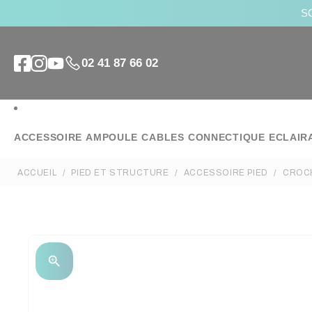
SO
02 41 87 66 02
ACCESSOIRE
AMPOULE
CABLES
CONNECTIQUE
ECLAIR
ACCUEIL
PIED ET STRUCTURE
ACCESSOIRE PIED
CROC
zoom_in