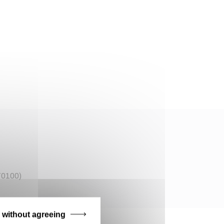
0100)
 without agreeing