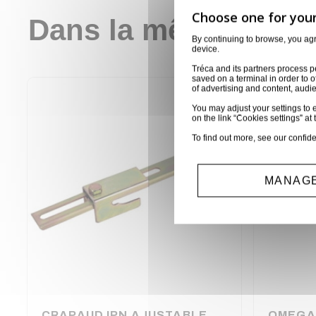
Dans la même catég
By continuing to browse, you ag
device.
Tréca and its partners process p
saved on a terminal in order to o
of advertising and content, aud
You may adjust your settings to e
on the link “Cookies settings” at 
To find out more, see our
confide
MANAGE
CRAPAUD IPN AJUSTABLE DE 76 A 255 - CMU 500 KG