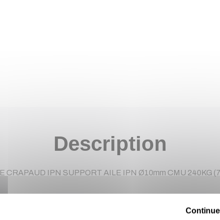
Description
E CRAPAUD IPN SUPPORT AILE IPN Ø10mm CMU 240KG (7
Continue