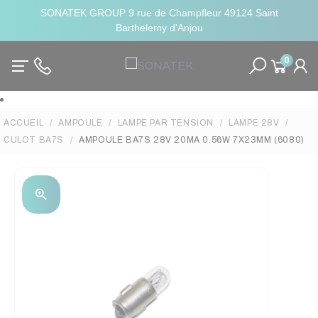
SONATEK GROUP 9 rue de Champfleur 49124 Saint
Barthelemy d'Anjou
0
ACCUEIL
AMPOULE
LAMPE PAR TENSION
LAMPE 28V
CULOT BA7S
AMPOULE BA7S 28V 20MA 0.56W 7X23MM (6080)
zoom_in