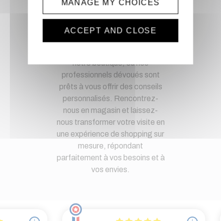
MANAGE MY CHOICES
Magasin physique
ACCEPT AND CLOSE
Découvrez une expérience de
shopping unique en visitant
notre boutique, où nos
professionnels dévoués sont
prêts à vous offrir des conseils
personnalisés. Rencontrez-
nous en magasin et laissez-
nous transformer votre visite en
une expérience de shopping sur
mesure, répondant
parfaitement à vos besoins et à
vos envies.