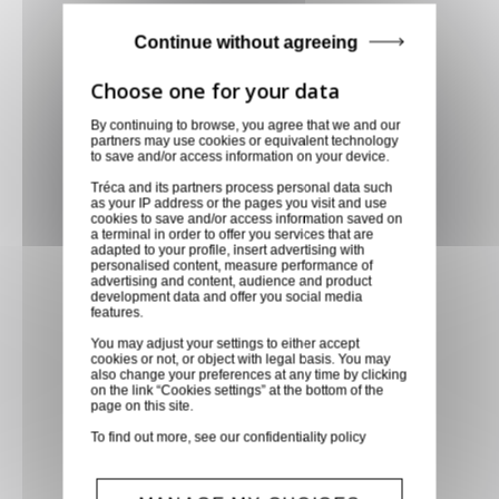
Paiement CB, virement,
Continue without agreeing
Paypal, ...
Service client
By continuing to browse, you agree that we and our
partners may use cookies or equivalent technology
Optez pour la tranquillité
to save and/or access information on your device.
d'esprit en confiant vos
Tréca and its partners process personal data such
demandes techniques et devis
as your IP address or the pages you visit and use
cookies to save and/or access information saved on
à notre service clients par mail.
a terminal in order to offer you services that are
Notre équipe d'experts est
adapted to your profile, insert advertising with
personalised content, measure performance of
prête à vous fournir des
advertising and content, audience and product
development data and offer you social media
solutions sur mesure et des
features.
réponses rapides. Envoyez-
You may adjust your settings to either accept
nous un mail aujourd'hui pour
cookies or not, or object with legal basis. You may
also change your preferences at any time by clicking
bénéficier de conseils
on the link “Cookies settings” at the bottom of the
page on this site.
techniques spécialisés et
recevoir un devis personnalisé,
To find out more, see our
confidentiality policy
adapté à vos besoins
spécifiques