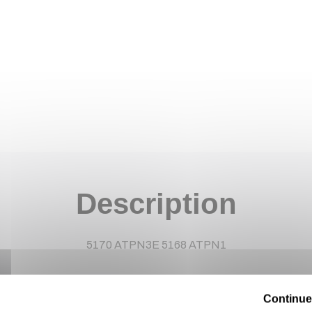
Description
5170 ATPN3E 5168 ATPN1
Continue