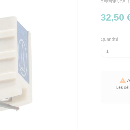
RÉFÉRENCE:
1
32,50 
Quantité

A
Les dél