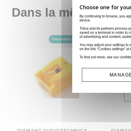
Dans la même catég
By continuing to browse, you ag
device.
Tréca and its partners process p
saved on a terminal in order to o
of advertising and content, aud
Disponible sur demande
You may adjust your settings to e
on the link “Cookies settings” at 
To find out more, see our
confide
MANAGE
DIAMANT AUDIOTECHNICA ATN3721 5188