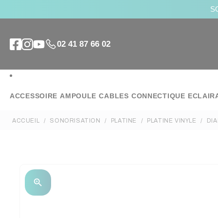
SO
02 41 87 66 02
ACCESSOIRE
AMPOULE
CABLES
CONNECTIQUE
ECLAIR
ACCUEIL
SONORISATION
PLATINE
PLATINE VINYLE
DI
zoom_in