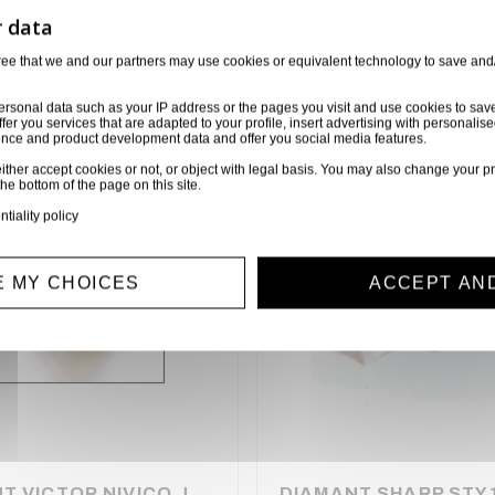
orie
6 autres produits sélectionnés pour vous
ree that we and our partners may use cookies or equivalent technology to save and
ersonal data such as your IP address or the pages you visit and use cookies to sav
ffer you services that are adapted to your profile, insert advertising with personal
ience and product development data and offer you social media features.
ither accept cookies or not, or object with legal basis. You may also change your pr
the bottom of the page on this site.
ntiality policy
 MY CHOICES
ACCEPT AN
DIAMANT VICTOR NIVICO JVC DT36 6929
DIAMANT SHARP STY