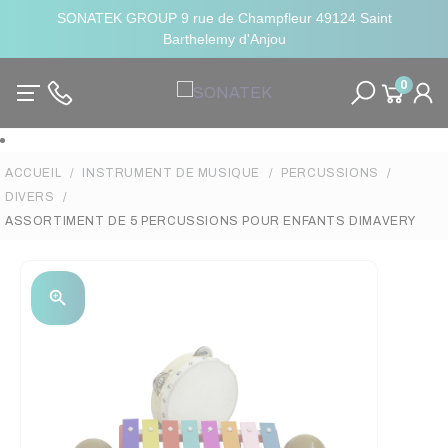
SONATEK GROUP 9 rue de Champfleur 49124 Saint
Barthelemy d'Anjou
0
ACCUEIL
INSTRUMENT DE MUSIQUE
PERCUSSIONS
DIVERS
ASSORTIMENT DE 5 PERCUSSIONS POUR ENFANTS DIMAVERY
zoom_in