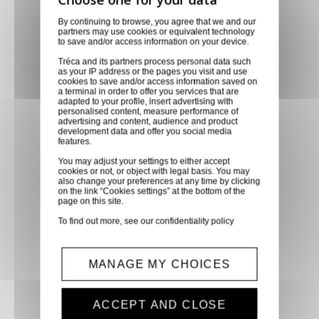
Retirer vos produits
By continuing to browse, you agree that we and our
partners may use cookies or equivalent technology
directement en magasin ou
to save and/or access information on your device.
faites vous livrer chez vous ou
Tréca and its partners process personal data such
dans les points relais de notre
as your IP address or the pages you visit and use
cookies to save and/or access information saved on
partenaire GLS, partout en
a terminal in order to offer you services that are
adapted to your profile, insert advertising with
France métropolitaine et en
personalised content, measure performance of
Europe entre 24h et 48h après
advertising and content, audience and product
development data and offer you social media
mise à disposition des produits
features.
à notre transporteur.
You may adjust your settings to either accept
cookies or not, or object with legal basis. You may
also change your preferences at any time by clicking
on the link “Cookies settings” at the bottom of the
Paiement sécurisé
page on this site.
Paiement CB, virement,
To find out more, see our
confidentiality policy
Paypal, ...
MANAGE MY CHOICES
Service client
Optez pour la tranquillité
ACCEPT AND CLOSE
d'esprit en confiant vos