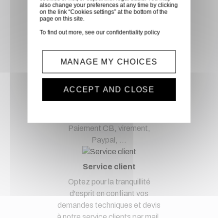
directement en magasin ou
also change your preferences at any time by clicking
on the link “Cookies settings” at the bottom of the
faites vous livrer chez vous ou
page on this site.
dans les points relais de notre
To find out more, see our
confidentiality policy
partenaire GLS, partout en
France métropolitaine et en
MANAGE MY CHOICES
Europe entre 24h et 48h après
mise à disposition des produits
à notre transporteur.
ACCEPT AND CLOSE
Paiement sécurisé
Paiement CB, virement,
Paypal, ...
Service client
Optez pour la tranquillité
d'esprit en confiant vos
demandes techniques et devis
à notre service clients par mail.