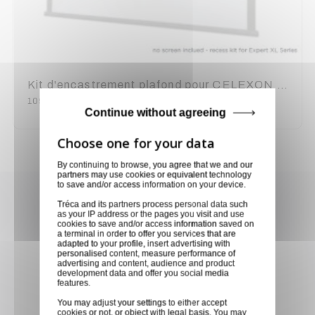
Kit d'encastrement plafond pour CELEXON EXPERT XL 400 CM
1090212
Continue without agreeing
By continuing to browse, you agree that we and our
partners may use cookies or equivalent technology
to save and/or access information on your device.
Achetez en toute confiance
Tréca and its partners process personal data such
as your IP address or the pages you visit and use
Notre équipe est à votre service depuis 20 ans.
cookies to save and/or access information saved on
a terminal in order to offer you services that are
adapted to your profile, insert advertising with
personalised content, measure performance of
advertising and content, audience and product
development data and offer you social media
Livraison via GLS
features.
You may adjust your settings to either accept
Retirer vos produits
cookies or not, or object with legal basis. You may