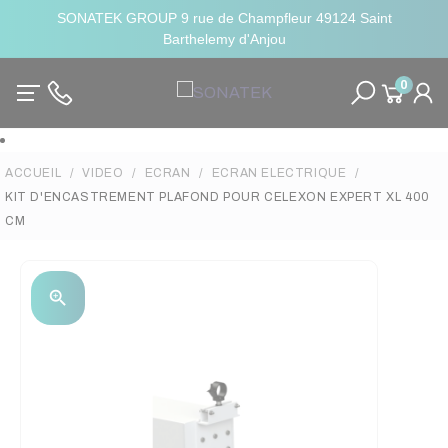
SONATEK GROUP 9 rue de Champfleur 49124 Saint
Barthelemy d'Anjou
0
ACCUEIL
VIDEO
ECRAN
ECRAN ELECTRIQUE
KIT D'ENCASTREMENT PLAFOND POUR CELEXON EXPERT XL 400
CM
zoom_in