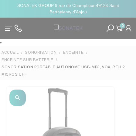
SONATEK GROUP 9 rue de Champfleur 49124 Saint
Barthelemy d'Anjou
0
ACCUEIL
SONORISATION
ENCEINTE
ENCEINTE SUR BATTERIE
SONORISATION PORTABLE AUTONOME USB-MP3, VOX, BTH 2
MICROS UHF
zoom_in