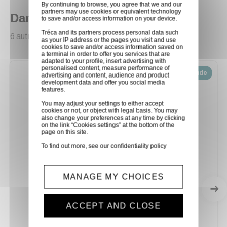
By continuing to browse, you agree that we and our
partners may use cookies or equivalent technology
Dans la même catégorie
to save and/or access information on your device.
Tréca and its partners process personal data such
6 autres produits sélectionnés pour vous
as your IP address or the pages you visit and use
cookies to save and/or access information saved on
a terminal in order to offer you services that are
adapted to your profile, insert advertising with
personalised content, measure performance of
Disponible sur demande
advertising and content, audience and product
development data and offer you social media
features.
You may adjust your settings to either accept
cookies or not, or object with legal basis. You may
also change your preferences at any time by clicking
on the link “Cookies settings” at the bottom of the
page on this site.
To find out more, see our
confidentiality policy
MANAGE MY CHOICES
ACCEPT AND CLOSE