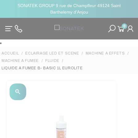
SONATEK GROUP 9 rue de Champfleur 49124 Saint
Barthelemy d'Anjou
0
ACCUEIL
ECLAIRAGE LED ET SCENE
MACHINE A EFFETS
MACHINE A FUMEE
FLUIDE
LIQUIDE A FUMEE B- BASIC 1L EUROLITE
zoom_in