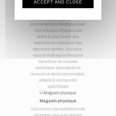
ACCEPT AND CLOSE
Optez pour la tranquillité
d'esprit en confiant vos
demandes techniques et devis
à notre service clients par mail.
Notre équipe d'experts est
prête à vous fournir des
solutions sur mesure et des
réponses rapides. Envoyez-
nous un mail aujourd'hui pour
bénéficier de conseils
techniques spécialisés et
recevoir un devis personnalisé,
adapté à vos besoins
spécifiques
Magasin physique
Découvrez une expérience de
shopping unique en visitant