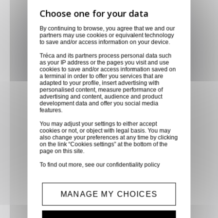
Livraison via GLS
By continuing to browse, you agree that we and our
partners may use cookies or equivalent technology
Retirer vos produits
to save and/or access information on your device.
directement en magasin ou
Tréca and its partners process personal data such
faites vous livrer chez vous ou
as your IP address or the pages you visit and use
cookies to save and/or access information saved on
dans les points relais de notre
a terminal in order to offer you services that are
adapted to your profile, insert advertising with
partenaire GLS, partout en
personalised content, measure performance of
advertising and content, audience and product
France métropolitaine et en
development data and offer you social media
Europe entre 24h et 48h après
features.
mise à disposition des produits
You may adjust your settings to either accept
cookies or not, or object with legal basis. You may
à notre transporteur.
also change your preferences at any time by clicking
on the link “Cookies settings” at the bottom of the
page on this site.
Paiement sécurisé
To find out more, see our
confidentiality policy
Paiement CB, virement,
Paypal, ...
MANAGE MY CHOICES
Service client