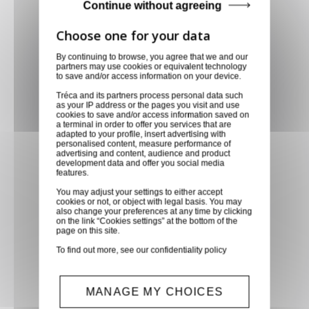
Continue without agreeing
Notre équipe est à votre service depuis 20 ans.
By continuing to browse, you agree that we and our
Livraison via GLS
partners may use cookies or equivalent technology
to save and/or access information on your device.
Retirer vos produits
Tréca and its partners process personal data such
directement en magasin ou
as your IP address or the pages you visit and use
cookies to save and/or access information saved on
faites vous livrer chez vous ou
a terminal in order to offer you services that are
adapted to your profile, insert advertising with
dans les points relais de notre
personalised content, measure performance of
partenaire GLS, partout en
advertising and content, audience and product
development data and offer you social media
France métropolitaine et en
features.
Europe entre 24h et 48h après
You may adjust your settings to either accept
cookies or not, or object with legal basis. You may
mise à disposition des produits
also change your preferences at any time by clicking
à notre transporteur.
on the link “Cookies settings” at the bottom of the
page on this site.
To find out more, see our
confidentiality policy
Paiement sécurisé
Paiement CB, virement,
MANAGE MY CHOICES
Paypal, ...