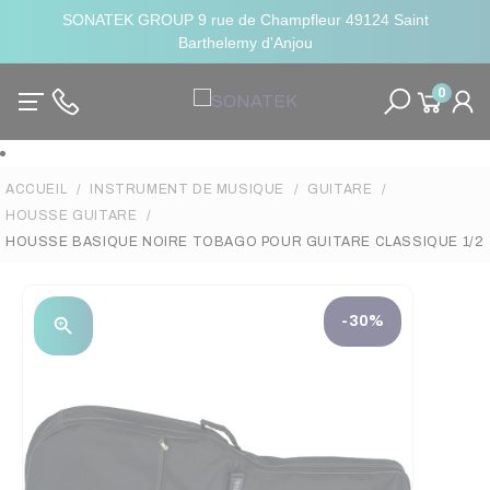
SONATEK GROUP 9 rue de Champfleur 49124 Saint
Barthelemy d'Anjou
0
ACCUEIL
INSTRUMENT DE MUSIQUE
GUITARE
HOUSSE GUITARE
HOUSSE BASIQUE NOIRE TOBAGO POUR GUITARE CLASSIQUE 1/2
-30%
zoom_in