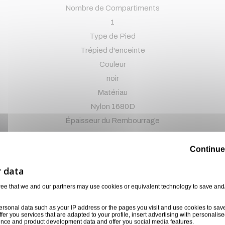
Nombre de Compartiments
1
Type de Pied
Trépied d'enceinte
Couleur
noir
Matériau
Nylon 1680D
Épaisseur du Rembourrage
10 mm
Fermeture
Continue
Fermeture éclair YKK
Largeur
ree that we and our partners may use cookies or equivalent technology to save and
1490 mm
Hauteur (mm)
ersonal data such as your IP address or the pages you visit and use cookies to sav
ffer you services that are adapted to your profile, insert advertising with personal
170 mm
ience and product development data and offer you social media features.