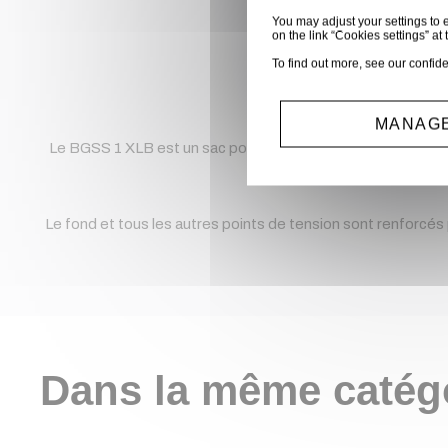
You may adjust your settings to e
on the link “Cookies settings” at 
To find out more, see our
confide
MANAGE
Le BGSS 1 XLB est un sac pour pied d'enceinte très résista
facile à nettoyer. L
Le fond et tous les autres points de tension sont renforcés
Dans la même catég