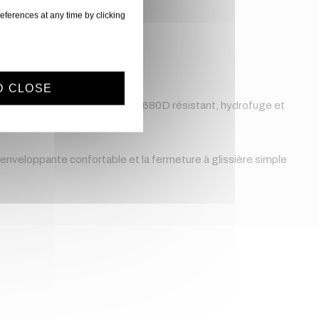
eferences at any time by clicking
D CLOSE
 Le sac est fabriqué en nylon 1680D résistant, hydrofuge et
plus grande solidité.
 enveloppante confortable et la fermeture à glissière simple