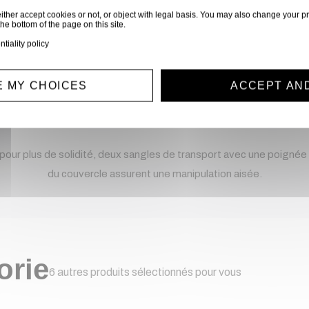
Profondeur
ither accept cookies or not, or object with legal basis. You may also change your pr
the bottom of the page on this site.
150 mm
ntiality policy
Poids
1,1 kg
 MY CHOICES
ACCEPT AN
nt, avec un rembourrage de 10 mm, qui peut contenir un seul pied.
e fond et tous les autres points de tension sont renforcés pour une 
 pour plus de solidité, deux sangles de transport avec une poignée
du couvercle assurent une manipulation aisée.
orie
6 autres produits sélectionnés pour vous