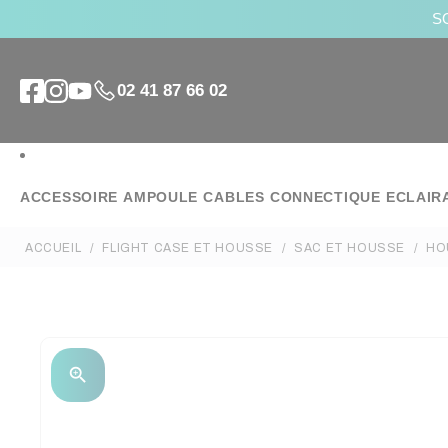
SO
02 41 87 66 02
ACCESSOIRE
AMPOULE
CABLES
CONNECTIQUE
ECLAIR
ACCUEIL
FLIGHT CASE ET HOUSSE
SAC ET HOUSSE
HO
zoom_in