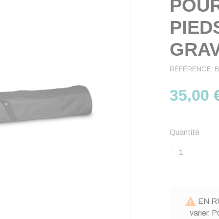
POUR
PIED
GRAV
RÉFÉRENCE:
35,00 
Quantité

EN RU
varier. 