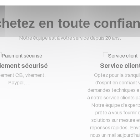
hetez en toute confia
Notre équipe est à votre service depuis 20 ans.
iement sécurisé
Service clien
iement CB, virement,
Optez pour la tranquil
Paypal, ...
d'esprit en confiant 
demandes techniques et
à notre service clients pa
Notre équipe d'expert
prête à vous fournir 
solutions sur mesure e
réponses rapides. Env
nous un mail aujourd'hu