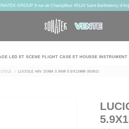
NATEK GROUP 9 rue de Champfleur 49124 Saint Barthelemy d'An
AGE LED ET SCENE
FLIGHT CASE ET HOUSSE
INSTRUMENT 
UCIOLE
LUCIOLE 48V 20MA 0.96W 5.9X13MM (6080)
LUCI
5.9X