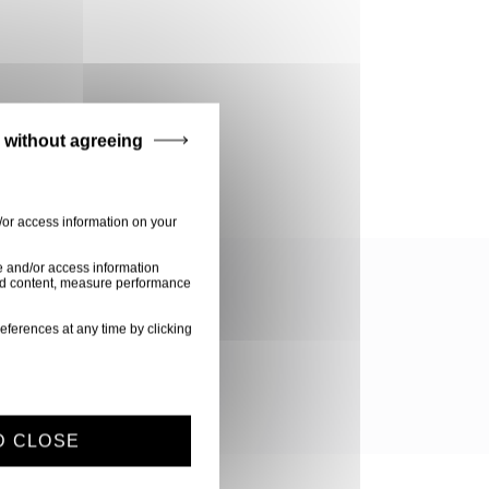
 without agreeing
/or access information on your
e and/or access information
ised content, measure performance
eferences at any time by clicking
D CLOSE