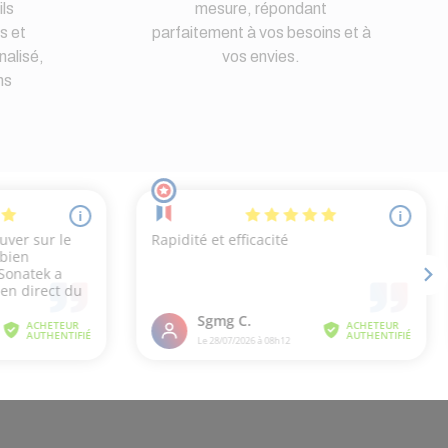
ls
mesure, répondant
s et
parfaitement à vos besoins et à
nalisé,
vos envies.
ns