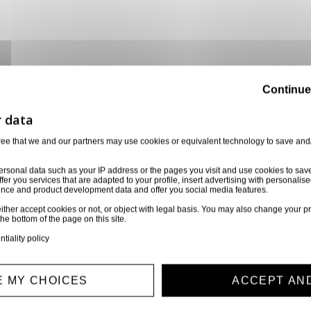
Continue
ree that we and our partners may use cookies or equivalent technology to save and
ersonal data such as your IP address or the pages you visit and use cookies to sav
ffer you services that are adapted to your profile, insert advertising with personal
ience and product development data and offer you social media features.
Description
ither accept cookies or not, or object with legal basis. You may also change your pr
the bottom of the page on this site.
ntiality policy
LUCIOLE 48V 20mA 0.96W 5.9X13mm (6080)
 MY CHOICES
ACCEPT AN