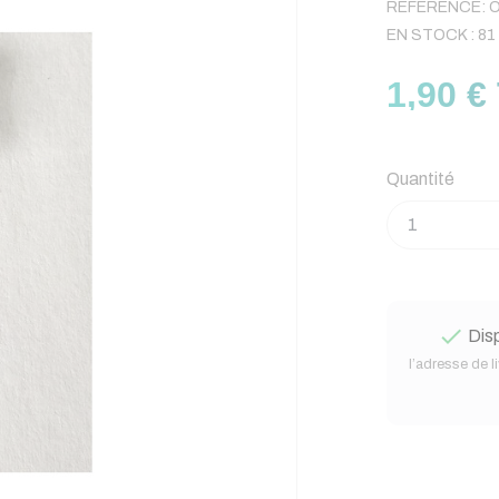
RÉFÉRENCE:
O
EN STOCK :
81
1,90 €
Quantité

Disp
l’adresse de l