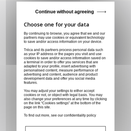
Achetez en toute confiance
Continue without agreeing
Notre équipe est à votre service depuis 20 ans.
By continuing to browse, you agree that we and our
partners may use cookies or equivalent technology
to save and/or access information on your device.
Livraison via GLS
Tréca and its partners process personal data such
as your IP address or the pages you visit and use
Retirer vos produits
cookies to save and/or access information saved on
a terminal in order to offer you services that are
directement en magasin ou
adapted to your profile, insert advertising with
faites vous livrer chez vous ou
personalised content, measure performance of
advertising and content, audience and product
dans les points relais de notre
development data and offer you social media
features.
partenaire GLS, partout en
You may adjust your settings to either accept
France métropolitaine et en
cookies or not, or object with legal basis. You may
Europe entre 24h et 48h après
also change your preferences at any time by clicking
on the link “Cookies settings” at the bottom of the
mise à disposition des produits
page on this site.
à notre transporteur.
To find out more, see our
confidentiality policy
Paiement sécurisé