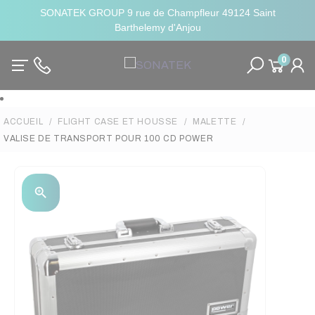
SONATEK GROUP 9 rue de Champfleur 49124 Saint
Barthelemy d'Anjou
0
ACCUEIL
FLIGHT CASE ET HOUSSE
MALETTE
VALISE DE TRANSPORT POUR 100 CD POWER
zoom_in