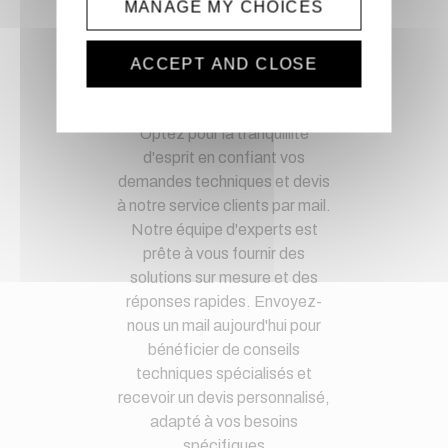
MANAGE MY CHOICES
Paiement CB, virement,
Paypal, ...
ACCEPT AND CLOSE
Service client
Optez pour la tranquillité
d'esprit en confiant vos
demandes techniques et devis
à notre service clients par mail.
Notre équipe d'experts est
prête à vous fournir des
solutions sur mesure et des
réponses rapides. Envoyez-
nous un mail aujourd'hui pour
bénéficier de conseils
techniques spécialisés et
recevoir un devis personnalisé,
adapté à vos besoins
spécifiques