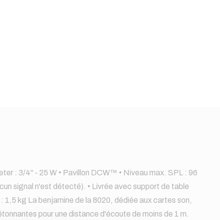
eeter : 3/4" - 25 W • Pavillon DCW™ • Niveau max. SPL : 96
n signal n'est détecté). • Livrée avec support de table
 : 1,5 kg La benjamine de la 8020, dédiée aux cartes son,
étonnantes pour une distance d'écoute de moins de 1 m.