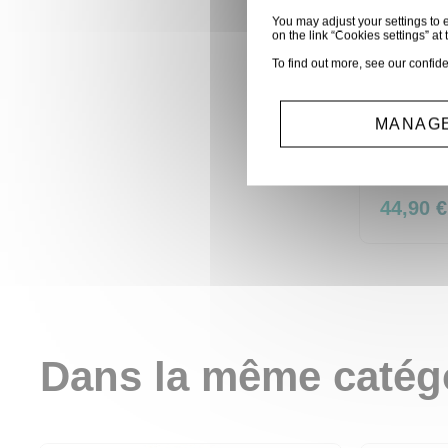
You may adjust your settings to e
on the link “Cookies settings” at 
To find out more, see our
confide
MANAGE
SMR
44,90 €
Dans la même catég