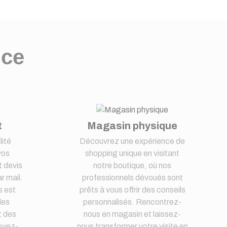
nce
t
Magasin physique
lité
Découvrez une expérience de
vos
shopping unique en visitant
 devis
notre boutique, où nos
r mail.
professionnels dévoués sont
s est
prêts à vous offrir des conseils
des
personnalisés. Rencontrez-
t des
nous en magasin et laissez-
oyez-
nous transformer votre visite en