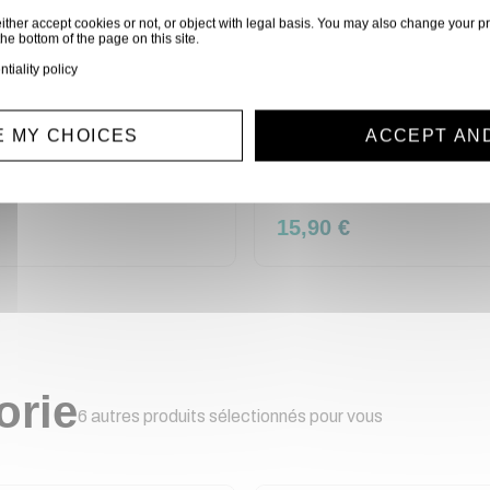
ither accept cookies or not, or object with legal basis. You may also change your pr
the bottom of the page on this site.
ntiality policy
 MY CHOICES
ACCEPT AN
STAND MONITORING RTX (la pièce)
SPADECO1
15,90 €
orie
6 autres produits sélectionnés pour vous