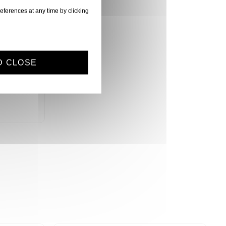
eferences at any time by clicking
D CLOSE
PAIRE DE SUPPORT ISOLANT POUR MONITEUR STUDIO 170X300X40mm