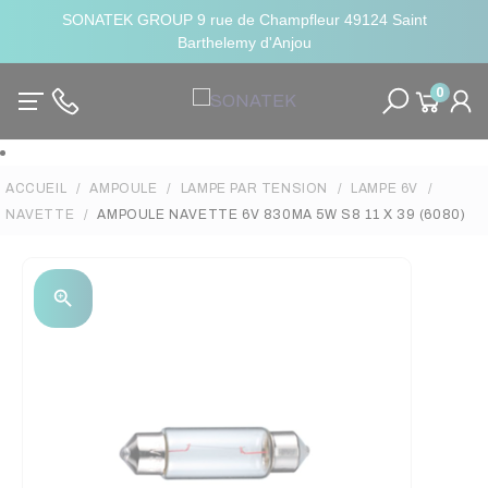
SONATEK GROUP 9 rue de Champfleur 49124 Saint
Barthelemy d'Anjou
0
ACCUEIL
AMPOULE
LAMPE PAR TENSION
LAMPE 6V
NAVETTE
AMPOULE NAVETTE 6V 830MA 5W S8 11 X 39 (6080)
zoom_in