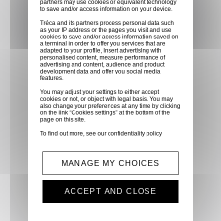
partners may use cookies or equivalent technology
dans les points relais de notre
to save and/or access information on your device.
partenaire GLS, partout en
Tréca and its partners process personal data such
as your IP address or the pages you visit and use
France métropolitaine et en
cookies to save and/or access information saved on
Europe entre 24h et 48h après
a terminal in order to offer you services that are
adapted to your profile, insert advertising with
mise à disposition des produits
personalised content, measure performance of
advertising and content, audience and product
à notre transporteur.
development data and offer you social media
features.
You may adjust your settings to either accept
Paiement sécurisé
cookies or not, or object with legal basis. You may
also change your preferences at any time by clicking
Paiement CB, virement,
on the link “Cookies settings” at the bottom of the
page on this site.
Paypal, ...
To find out more, see our
confidentiality policy
Service client
MANAGE MY CHOICES
Optez pour la tranquillité
d'esprit en confiant vos
demandes techniques et devis
ACCEPT AND CLOSE
à notre service clients par mail.
Notre équipe d'experts est