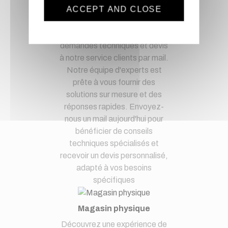
Service client
ACCEPT AND CLOSE
Optez pour la tranquillité
d'esprit en confiant vos
demandes techniques et devis
à notre service clients par mail.
Notre équipe d'experts est
prête à vous fournir des
solutions sur mesure et des
réponses rapides. Envoyez-
nous un mail aujourd'hui pour
bénéficier de conseils
techniques spécialisés et
recevoir un devis personnalisé,
adapté à vos besoins
spécifiques
Magasin physique
Découvrez une expérience de