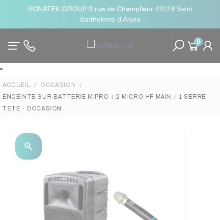
SONATEK GROUP 9 rue de Champfleur 49124 Saint
Barthelemy d'Anjou
0
ACCUEIL
OCCASION
ENCEINTE SUR BATTERIE MIPRO + 2 MICRO HF MAIN + 1 SERRE
TETE - OCCASION
zoom_in