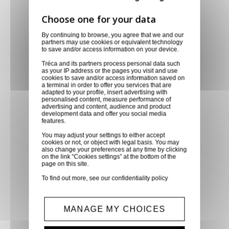
Livraison via GLS
By continuing to browse, you agree that we and our
partners may use cookies or equivalent technology
to save and/or access information on your device.
Retirer vos produits
directement en magasin ou
Tréca and its partners process personal data such
as your IP address or the pages you visit and use
faites vous livrer chez vous ou
cookies to save and/or access information saved on
a terminal in order to offer you services that are
dans les points relais de notre
adapted to your profile, insert advertising with
personalised content, measure performance of
partenaire GLS, partout en
advertising and content, audience and product
France métropolitaine et en
development data and offer you social media
features.
Europe entre 24h et 48h après
You may adjust your settings to either accept
mise à disposition des produits
cookies or not, or object with legal basis. You may
à notre transporteur.
also change your preferences at any time by clicking
on the link “Cookies settings” at the bottom of the
page on this site.
Paiement sécurisé
To find out more, see our
confidentiality policy
Paiement CB, virement,
Paypal, ...
MANAGE MY CHOICES