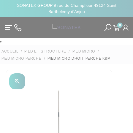
SONATEK GROUP 9 rue de Champfleur 49124 Saint
Barthelemy d'Anjou
0
ACCUEIL
PIED ET STRUCTURE
PIED MICRO
PIED MICRO PERCHE
PIED MICRO DROIT PERCHE K&M
zoom_in