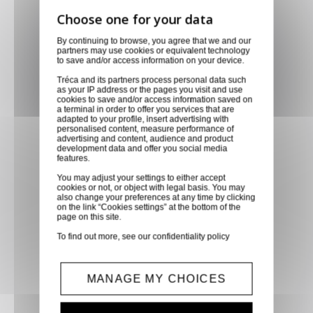
Livraison via GLS
By continuing to browse, you agree that we and our
partners may use cookies or equivalent technology
Retirer vos produits
to save and/or access information on your device.
directement en magasin ou
Tréca and its partners process personal data such
faites vous livrer chez vous ou
as your IP address or the pages you visit and use
cookies to save and/or access information saved on
dans les points relais de notre
a terminal in order to offer you services that are
adapted to your profile, insert advertising with
partenaire GLS, partout en
personalised content, measure performance of
advertising and content, audience and product
France métropolitaine et en
development data and offer you social media
Europe entre 24h et 48h après
features.
mise à disposition des produits
You may adjust your settings to either accept
cookies or not, or object with legal basis. You may
à notre transporteur.
also change your preferences at any time by clicking
on the link “Cookies settings” at the bottom of the
page on this site.
Paiement sécurisé
To find out more, see our
confidentiality policy
Paiement CB, virement,
Paypal, ...
MANAGE MY CHOICES
Service client