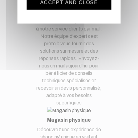
ACCEPT AND CLOSE
Optez pour la tranquillité
d'esprit en confiant vos
demandes techniques et devis
à notre service clients par mail.
Notre équipe d'experts est
prête à vous fournir des
solutions sur mesure et des
réponses rapides. Envoyez-
nous un mail aujourd'hui pour
bénéficier de conseils
techniques spécialisés et
recevoir un devis personnalisé,
adapté à vos besoins
spécifiques
Magasin physique
Découvrez une expérience de
shopping unique en visitant