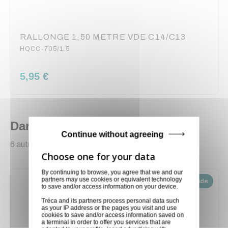
RALLONGE 1,50 METRE VDE C14/C13
HQCC-705/1.5
5,95 €
Dans la même catégorie
Continue without agreeing
6 autres produits sélectionnés pour vous
By continuing to browse, you agree that we and our
partners may use cookies or equivalent technology
Disponible sur demande
to save and/or access information on your device.
Tréca and its partners process personal data such
as your IP address or the pages you visit and use
cookies to save and/or access information saved on
a terminal in order to offer you services that are