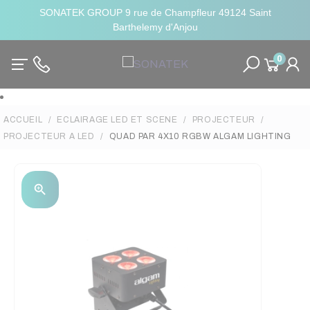
SONATEK GROUP 9 rue de Champfleur 49124 Saint
Barthelemy d'Anjou
0
ACCUEIL
ECLAIRAGE LED ET SCENE
PROJECTEUR
PROJECTEUR A LED
QUAD PAR 4X10 RGBW ALGAM LIGHTING
zoom_in