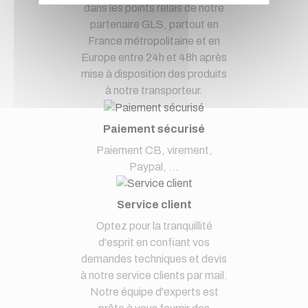
dans les points relais de notre
partenaire GLS, partout en
France métropolitaine et en
Europe entre 24h et 48h après
mise à disposition des produits
à notre transporteur.
Paiement sécurisé
Paiement CB, virement,
Paypal, ...
Service client
Optez pour la tranquillité
d'esprit en confiant vos
demandes techniques et devis
à notre service clients par mail.
Notre équipe d'experts est