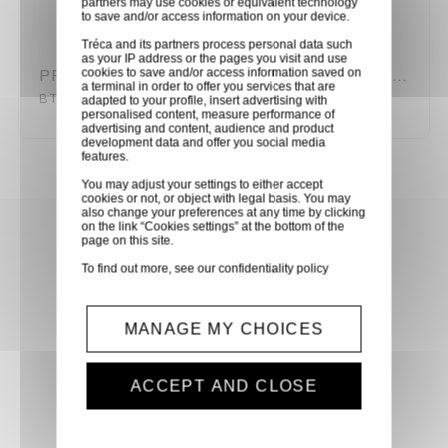
partners may use cookies or equivalent technology
to save and/or access information on your device.
Tréca and its partners process personal data such
as your IP address or the pages you visit and use
cookies to save and/or access information saved on
PROJECTEUR THEATRE 60W LED RGBL DMX BRITEQ
a terminal in order to offer you services that are
BT-THEATRE-60FCL
adapted to your profile, insert advertising with
personalised content, measure performance of
advertising and content, audience and product
development data and offer you social media
features.
You may adjust your settings to either accept
cookies or not, or object with legal basis. You may
also change your preferences at any time by clicking
Achetez en toute confiance
on the link “Cookies settings” at the bottom of the
page on this site.
Notre équipe est à votre service depuis 20 ans.
To find out more, see our
confidentiality policy
MANAGE MY CHOICES
Livraison via GLS
ACCEPT AND CLOSE
Retirer vos produits
directement en magasin ou
faites vous livrer chez vous ou