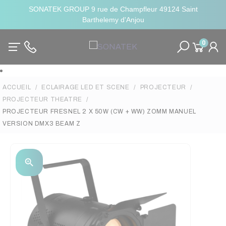
SONATEK GROUP 9 rue de Champfleur 49124 Saint
Barthelemy d'Anjou
0
ACCUEIL
ECLAIRAGE LED ET SCENE
PROJECTEUR
PROJECTEUR THEATRE
PROJECTEUR FRESNEL 2 X 50W (CW + WW) ZOMM MANUEL
VERSION DMX3 BEAM Z
zoom_in