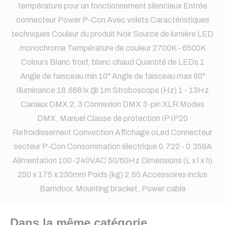
température pour un fonctionnement silencieux Entrée
connecteur Power P-Con Avec volets Caractéristiques
techniques Couleur du produit Noir Source de lumière LED
monochrome Température de couleur 2700K - 6500K
Colours Blanc froid, blanc chaud Quantité de LEDs 1
Angle de faisceau min 10° Angle de faisceau max 60°
Illuminance 18.668 lx @ 1m Stroboscope (Hz) 1 - 13Hz
Canaux DMX 2, 3 Connexion DMX 3-pin XLR Modes
DMX, Manuel Classe de protection IP IP20
Refroidissement Convection Affichage oLed Connecteur
secteur P-Con Consommation électrique 0.722 - 0.359A
Alimentation 100-240VAC 50/60Hz Dimensions (L x l x h)
250 x 175 x 230mm Poids (kg) 2,50 Accessoires inclus
Barndoor, Mounting bracket, Power cable
Dans la même catégorie