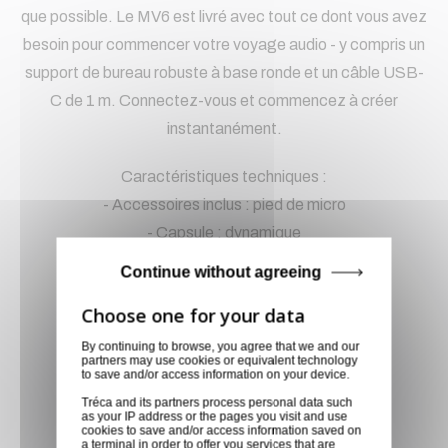
que possible. Le MV6 est livré avec tout ce dont vous avez
besoin pour commencer votre voyage audio - y compris un
support de bureau robuste à base ronde et un câble USB-
C de 1 m. Connectez-vous et commencez à créer
instantanément.
Caractéristiques techniques :
- Accessoires inclus : pied de micro
- Capsule : dynamique
- Catégorie : micro numérique
Continue without agreeing
- Connectique : minijack, USB-C
- Couleur : Noir, Vert
- Câbles inclus : Oui
By continuing to browse, you agree that we and our
partners may use cookies or equivalent technology
- Dimensions (mm) : 169 mm x 51 mm
to save and/or access information on your device.
- Directivité : cardioïde
Tréca and its partners process personal data such
as your IP address or the pages you visit and use
- Interrupteur : Oui
cookies to save and/or access information saved on
a terminal in order to offer you services that are