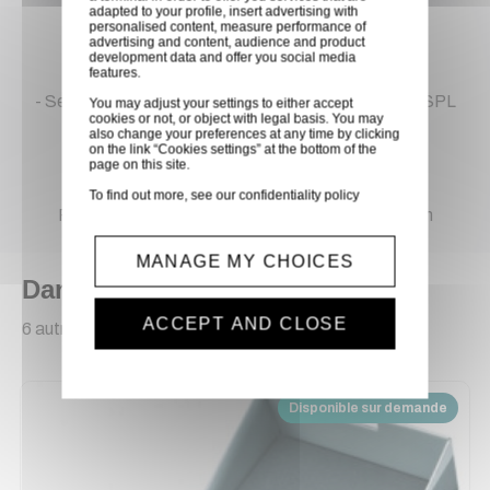
- Poids (kg) : 1,287 kg
adapted to your profile, insert advertising with
personalised content, measure performance of
- Réponse en fréquence : 50 Hz - 15 kHz
advertising and content, audience and product
development data and offer you social media
- SPL max : 128 dB
features.
- Sensibilité : -34.7 dBFS/Pa à 1kHz 1 Pa = 94 dB SPL
You may adjust your settings to either accept
cookies or not, or object with legal basis. You may
- Type : bureau
also change your preferences at any time by clicking
on the link “Cookies settings” at the bottom of the
page on this site.
Inclus :
To find out more, see our
confidentiality policy
Pied de table et câble USB-C vers USB-C de 1m
MANAGE MY CHOICES
Dans la même catégorie
ACCEPT AND CLOSE
6 autres produits sélectionnés pour vous
Disponible sur demande