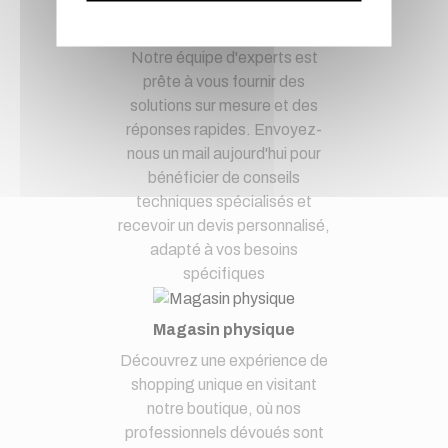
demandes techniques et devis
à notre service clients par mail.
Notre équipe d'experts est
prête à vous fournir des
solutions sur mesure et des
réponses rapides. Envoyez-
nous un mail aujourd'hui pour
bénéficier de conseils
techniques spécialisés et
recevoir un devis personnalisé,
adapté à vos besoins
spécifiques
Magasin physique
Découvrez une expérience de
shopping unique en visitant
notre boutique, où nos
professionnels dévoués sont