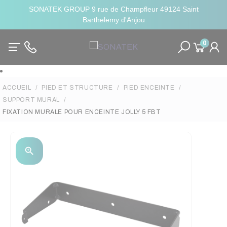
SONATEK GROUP 9 rue de Champfleur 49124 Saint
Barthelemy d'Anjou
0
ACCUEIL
PIED ET STRUCTURE
PIED ENCEINTE
SUPPORT MURAL
FIXATION MURALE POUR ENCEINTE JOLLY 5 FBT
zoom_in