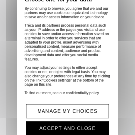
Retirer vos produits
By continuing to browse, you agree that we and our
partners may use cookies or equivalent technology
directement en magasin ou
to save and/or access information on your device.
faites vous livrer chez vous ou
Tréca and its partners process personal data such
dans les points relais de notre
as your IP address or the pages you visit and use
cookies to save and/or access information saved on
partenaire GLS, partout en
a terminal in order to offer you services that are
France métropolitaine et en
adapted to your profile, insert advertising with
personalised content, measure performance of
Europe entre 24h et 48h après
advertising and content, audience and product
development data and offer you social media
mise à disposition des produits
features.
à notre transporteur.
You may adjust your settings to either accept
cookies or not, or object with legal basis. You may
also change your preferences at any time by clicking
on the link “Cookies settings” at the bottom of the
Paiement sécurisé
page on this site.
Paiement CB, virement,
To find out more, see our
confidentiality policy
Paypal, ...
MANAGE MY CHOICES
Service client
Optez pour la tranquillité
ACCEPT AND CLOSE
d'esprit en confiant vos