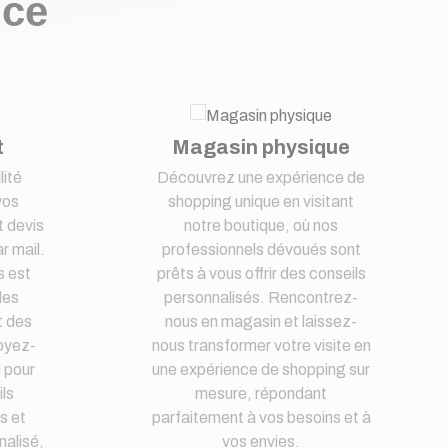
nce
t
Magasin physique
lité
Découvrez une expérience de
vos
shopping unique en visitant
 devis
notre boutique, où nos
r mail.
professionnels dévoués sont
s est
prêts à vous offrir des conseils
des
personnalisés. Rencontrez-
t des
nous en magasin et laissez-
oyez-
nous transformer votre visite en
i pour
une expérience de shopping sur
ls
mesure, répondant
s et
parfaitement à vos besoins et à
nalisé,
vos envies.