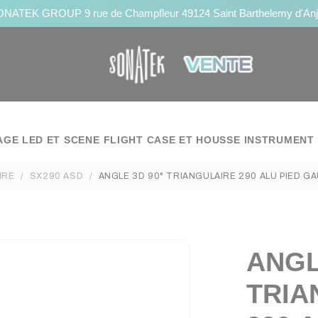
NATEK GROUP 9 rue de Champfleur 49124 Saint Barthelemy d'An
AGE LED ET SCENE
FLIGHT CASE ET HOUSSE
INSTRUMENT 
IRE
SX290 ASD
ANGLE 3D 90° TRIANGULAIRE 290 ALU PIED G
ANGL
TRIA