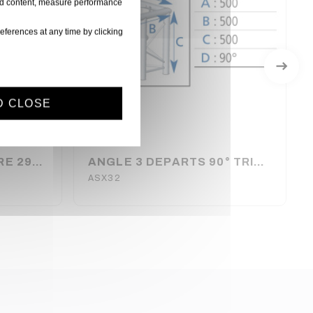
ised content, measure performance
eferences at any time by clicking
D CLOSE
POUTRE TRIANGULAIRE 290 ALU 3 METRES ASD
ANGLE 3 DEPARTS 90° TRIANGULAIRE 290 ALU PIED DROIT ASD
ASX32