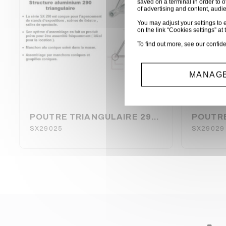
saved on a terminal in order to o
of advertising and content, aud
You may adjust your settings to e
on the link “Cookies settings” at 
To find out more, see our
confide
MANAGE
POUTRE TRIANGULAIRE 290 ALU 0,25 METRE ASD
SX29025
SX29029