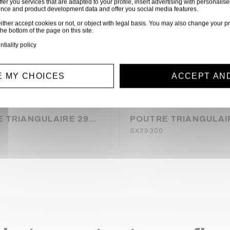
ffer you services that are adapted to your profile, insert advertising with personal
ience and product development data and offer you social media features.
ither accept cookies or not, or object with legal basis. You may also change your pr
the bottom of the page on this site.
ntiality policy
 MY CHOICES
ACCEPT AN
POUTRE TRIANGULAIRE 290 ALU 0,29 METRE ASD
SX29300