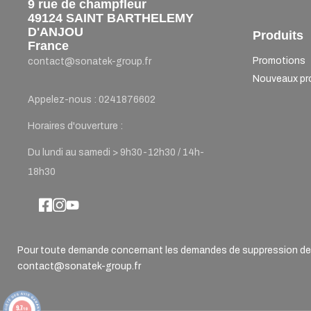
9 rue de champfleur
49124 SAINT BARTHELEMY
D'ANJOU
Produits
France
Promotions
contact@sonatek-group.fr
Nouveaux pr
Appelez-nous :
0241876602
Horaires d'ouverture :
Du lundi au samedi > 9h30-12h30 / 14h-
18h30
Pour toute demande concernant les demandes de suppression de d
contact@sonatek-group.fr
9.7
/10