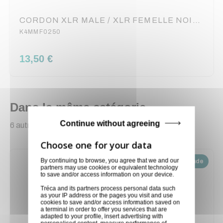
CORDON XLR MALE / XLR FEMELLE NOIR REAN 2.50 METRES
K4MMF0250
13,50 €
Dans la même catégorie
Continue without agreeing
6 autres produits sélectionnés pour vous
By continuing to browse, you agree that we and our
Disponible sur demande
partners may use cookies or equivalent technology
to save and/or access information on your device.
Tréca and its partners process personal data such
as your IP address or the pages you visit and use
cookies to save and/or access information saved on
a terminal in order to offer you services that are
adapted to your profile, insert advertising with