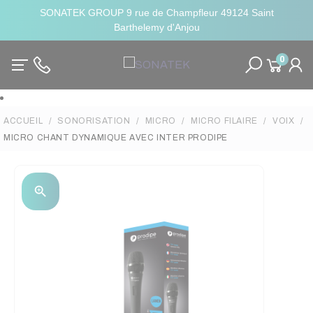
SONATEK GROUP 9 rue de Champfleur 49124 Saint
Barthelemy d'Anjou
0
ACCUEIL
SONORISATION
MICRO
MICRO FILAIRE
VOIX
MICRO CHANT DYNAMIQUE AVEC INTER PRODIPE
zoom_in