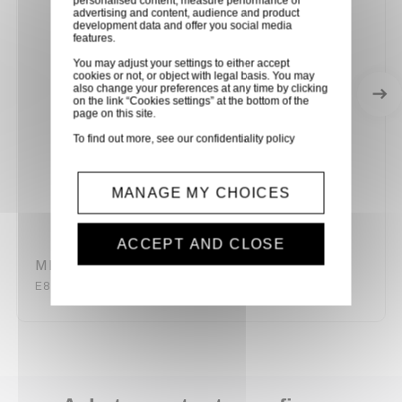
personalised content, measure performance of
advertising and content, audience and product
development data and offer you social media
features.
You may adjust your settings to either accept
cookies or not, or object with legal basis. You may
also change your preferences at any time by clicking
on the link “Cookies settings” at the bottom of the
page on this site.
To find out more, see our
confidentiality policy
MANAGE MY CHOICES
ACCEPT AND CLOSE
MICRO DYNAMIQUE FIL SENNHEISER
E825-S