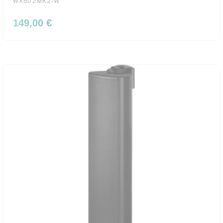
WX502MK2-W
149,00 €