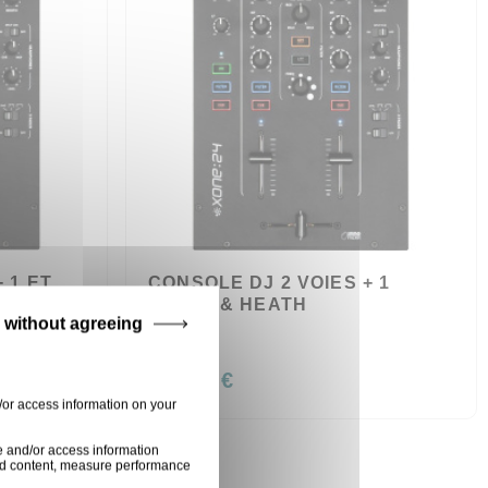
 1 ET
CONSOLE DJ 2 VOIES + 1
N &
ALLEN & HEATH
 without agreeing
XONE24
399,00 €
/or access information on your
e and/or access information
ised content, measure performance