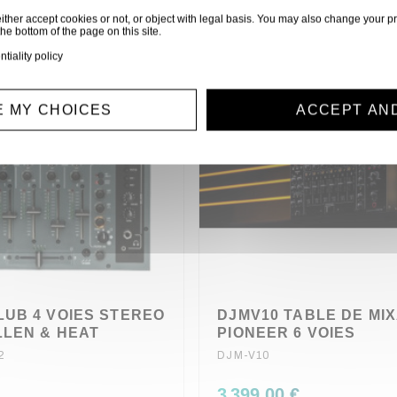
ither accept cookies or not, or object with legal basis. You may also change your pr
Disponible sur demande
Disponible
the bottom of the page on this site.
ntiality policy
 MY CHOICES
ACCEPT AN
LUB 4 VOIES STEREO
DJMV10 TABLE DE MI
LLEN & HEAT
PIONEER 6 VOIES
2
DJM-V10
3 399,00 €