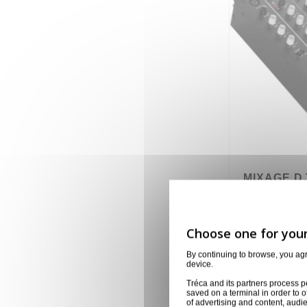
MIXAGE DJ
NUMARK
M6USB
299,00 €
By continuing to browse, you ag
device.
Tréca and its partners process p
saved on a terminal in order to o
of advertising and content, aud