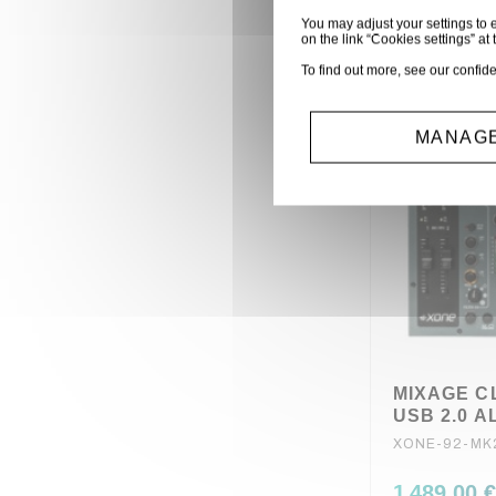
You may adjust your settings to e
on the link “Cookies settings” at 
To find out more, see our
confide
MANAGE
MIXAGE C
USB 2.0 A
XONE-92-MK
1 489,00 €