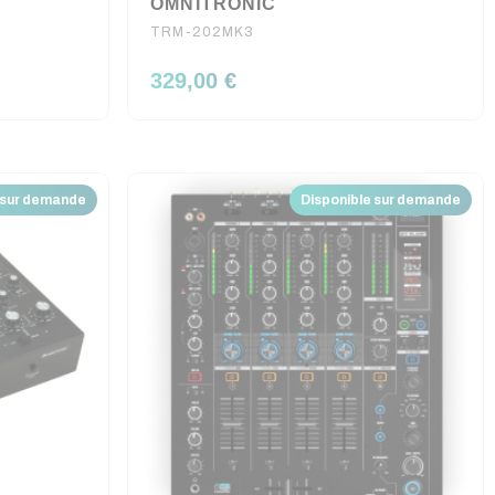
OMNITRONIC
TRM-202MK3
329,00 €
 sur demande
Disponible sur demande