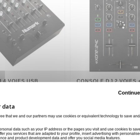
 4 VOIES USB
CONSOLE DJ 2 VOIES +
INTERFACE USB ALLE
Continue
HEATH
XONE24-C
479,00 €
ree that we and our partners may use cookies or equivalent technology to save and
ersonal data such as your IP address or the pages you visit and use cookies to sav
ffer you services that are adapted to your profile, insert advertising with personal
ience and product development data and offer you social media features.