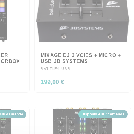
EER
MIXAGE DJ 3 VOIES + MICRO +
KORBOX
USB JB SYSTEMS
BATTLE4-USB
199,00 €
 sur demande
Disponible sur demande