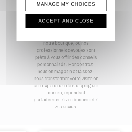
spécifiques
MANAGE MY CHOICES
Magasin physique
ACCEPT AND CLOSE
Découvrez une expérience de
shopping unique en visitant
notre boutique, où nos
professionnels dévoués sont
prêts à vous offrir des conseils
personnalisés. Rencontrez-
nous en magasin et laissez-
nous transformer votre visite en
une expérience de shopping sur
mesure, répondant
parfaitement à vos besoins et à
vos envies.