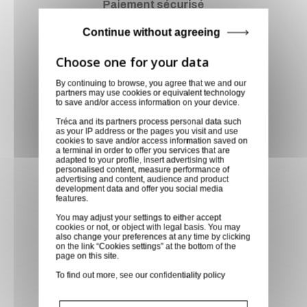
Paiement sécurisé
Paiement CB, virement,
Continue without agreeing
Paypal, ...
Service client
By continuing to browse, you agree that we and our
partners may use cookies or equivalent technology
Optez pour la tranquillité
to save and/or access information on your device.
d'esprit en confiant vos
Tréca and its partners process personal data such
as your IP address or the pages you visit and use
demandes techniques et devis
cookies to save and/or access information saved on
à notre service clients par mail.
a terminal in order to offer you services that are
adapted to your profile, insert advertising with
Notre équipe d'experts est
personalised content, measure performance of
advertising and content, audience and product
prête à vous fournir des
development data and offer you social media
features.
solutions sur mesure et des
réponses rapides. Envoyez-
You may adjust your settings to either accept
cookies or not, or object with legal basis. You may
nous un mail aujourd'hui pour
also change your preferences at any time by clicking
on the link “Cookies settings” at the bottom of the
bénéficier de conseils
page on this site.
techniques spécialisés et
To find out more, see our
confidentiality policy
recevoir un devis personnalisé,
adapté à vos besoins