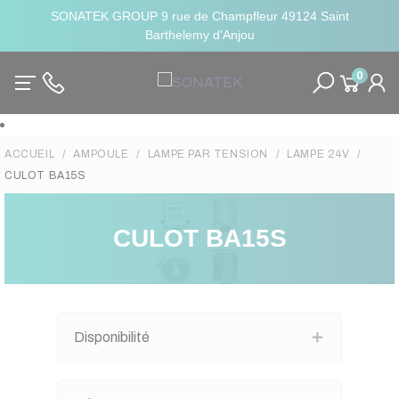
SONATEK GROUP 9 rue de Champfleur 49124 Saint
Barthelemy d'Anjou
0
ACCUEIL
AMPOULE
LAMPE PAR TENSION
LAMPE 24V
CULOT BA15S
CULOT BA15S
Disponibilité