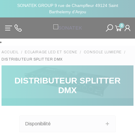
SONATEK GROUP 9 rue de Champfleur 49124 Saint
Barthelemy d'Anjou
0
ACCUEIL
ECLAIRAGE LED ET SCENE
CONSOLE LUMIERE
DISTRIBUTEUR SPLITTER DMX
DISTRIBUTEUR SPLITTER
DMX
Disponibilité