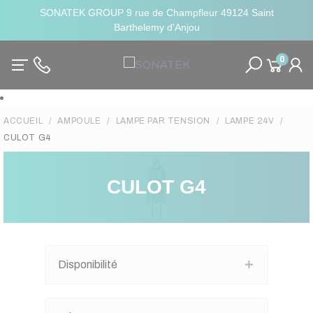
SONATEK GROUP 9 rue de Champfleur 49124 Saint
Barthelemy d'Anjou
0
ACCUEIL
AMPOULE
LAMPE PAR TENSION
LAMPE 24V
CULOT G4
CULOT G4
Disponibilité