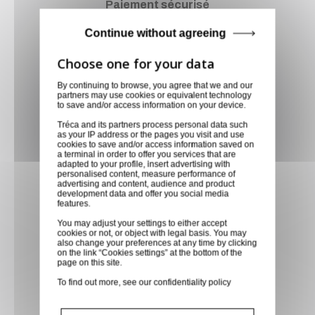
Paiement sécurisé
Paiement CB, virement,
Continue without agreeing
Paypal, ...
Service client
By continuing to browse, you agree that we and our
partners may use cookies or equivalent technology
Optez pour la tranquillité
to save and/or access information on your device.
d'esprit en confiant vos
Tréca and its partners process personal data such
as your IP address or the pages you visit and use
demandes techniques et devis
cookies to save and/or access information saved on
à notre service clients par mail.
a terminal in order to offer you services that are
adapted to your profile, insert advertising with
Notre équipe d'experts est
personalised content, measure performance of
advertising and content, audience and product
prête à vous fournir des
development data and offer you social media
features.
solutions sur mesure et des
réponses rapides. Envoyez-
You may adjust your settings to either accept
cookies or not, or object with legal basis. You may
nous un mail aujourd'hui pour
also change your preferences at any time by clicking
on the link “Cookies settings” at the bottom of the
bénéficier de conseils
page on this site.
techniques spécialisés et
To find out more, see our
confidentiality policy
recevoir un devis personnalisé,
adapté à vos besoins