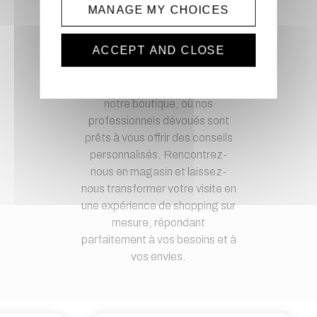
spécifiques
MANAGE MY CHOICES
Magasin physique
ACCEPT AND CLOSE
Découvrez une expérience de
shopping unique en visitant
notre boutique, où nos
professionnels dévoués sont
prêts à vous offrir des conseils
personnalisés. Rencontrez-
nous en magasin et laissez-
nous transformer votre visite en
une expérience de shopping sur
mesure, répondant
parfaitement à vos besoins et à
vos envies.