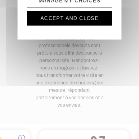
MANAGE MY CHOICES
Magasin physique
ACCEPT AND CLOSE
Découvrez une expérience de
shopping unique en visitant
notre boutique, où nos
professionnels dévoués sont
prêts à vous offrir des conseils
personnalisés. Rencontrez-
nous en magasin et laissez-
nous transformer votre visite en
une expérience de shopping sur
mesure, répondant
parfaitement à vos besoins et à
vos envies.