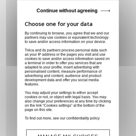
Paiement CB, virement,
Continue without agreeing
Paypal, ...
Service client
By continuing to browse, you agree that we and our
Optez pour la tranquillité
partners may use cookies or equivalent technology
to save and/or access information on your device.
d'esprit en confiant vos
Tréca and its partners process personal data such
demandes techniques et devis
as your IP address or the pages you visit and use
cookies to save and/or access information saved on
à notre service clients par mail.
a terminal in order to offer you services that are
Notre équipe d'experts est
adapted to your profile, insert advertising with
personalised content, measure performance of
prête à vous fournir des
advertising and content, audience and product
development data and offer you social media
solutions sur mesure et des
features.
réponses rapides. Envoyez-
You may adjust your settings to either accept
nous un mail aujourd'hui pour
cookies or not, or object with legal basis. You may
also change your preferences at any time by clicking
bénéficier de conseils
on the link “Cookies settings” at the bottom of the
page on this site.
techniques spécialisés et
recevoir un devis personnalisé,
To find out more, see our
confidentiality policy
adapté à vos besoins
spécifiques