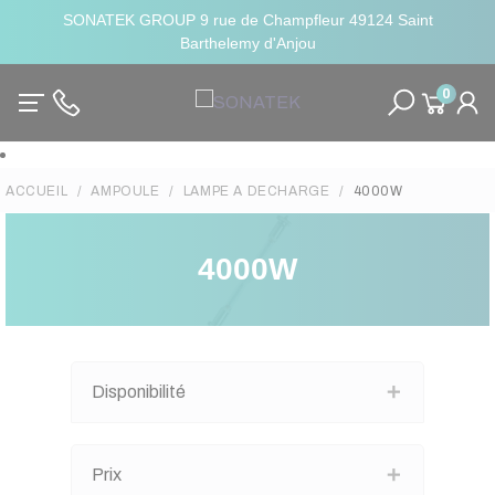
SONATEK GROUP 9 rue de Champfleur 49124 Saint
Barthelemy d'Anjou
0
ACCUEIL
AMPOULE
LAMPE A DECHARGE
4000W
4000W
Disponibilité
Prix