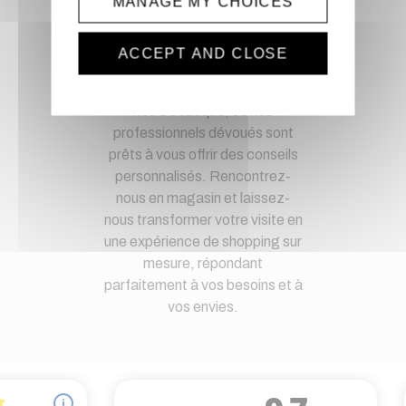
MANAGE MY CHOICES
Magasin physique
ACCEPT AND CLOSE
Découvrez une expérience de
shopping unique en visitant
notre boutique, où nos
professionnels dévoués sont
prêts à vous offrir des conseils
personnalisés. Rencontrez-
nous en magasin et laissez-
nous transformer votre visite en
une expérience de shopping sur
mesure, répondant
parfaitement à vos besoins et à
vos envies.