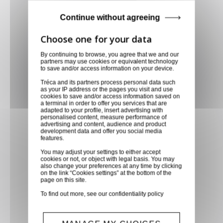
Paiement CB, virement,
Continue without agreeing
Paypal, ...
Service client
By continuing to browse, you agree that we and our
Optez pour la tranquillité
partners may use cookies or equivalent technology
to save and/or access information on your device.
d'esprit en confiant vos
Tréca and its partners process personal data such
demandes techniques et devis
as your IP address or the pages you visit and use
cookies to save and/or access information saved on
à notre service clients par mail.
a terminal in order to offer you services that are
Notre équipe d'experts est
adapted to your profile, insert advertising with
personalised content, measure performance of
prête à vous fournir des
advertising and content, audience and product
development data and offer you social media
solutions sur mesure et des
features.
réponses rapides. Envoyez-
You may adjust your settings to either accept
nous un mail aujourd'hui pour
cookies or not, or object with legal basis. You may
also change your preferences at any time by clicking
bénéficier de conseils
on the link “Cookies settings” at the bottom of the
page on this site.
techniques spécialisés et
recevoir un devis personnalisé,
To find out more, see our
confidentiality policy
adapté à vos besoins
spécifiques