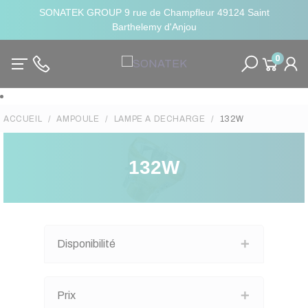
SONATEK GROUP 9 rue de Champfleur 49124 Saint
Barthelemy d'Anjou
0
ACCUEIL
AMPOULE
LAMPE A DECHARGE
132W
132W
Disponibilité
Prix