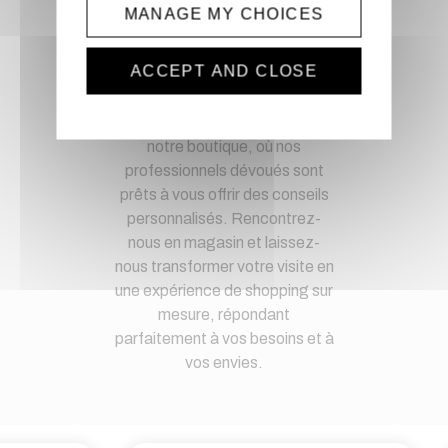
spécifiques
MANAGE MY CHOICES
Magasin physique
ACCEPT AND CLOSE
Découvrez une expérience de
shopping unique en visitant
notre boutique, où nos
professionnels dévoués sont
prêts à vous offrir des conseils
personnalisés. Rencontrez-
nous en magasin et laissez-
nous transformer votre visite en
une expérience de shopping sur
mesure, répondant
parfaitement à vos besoins et à
vos envies.