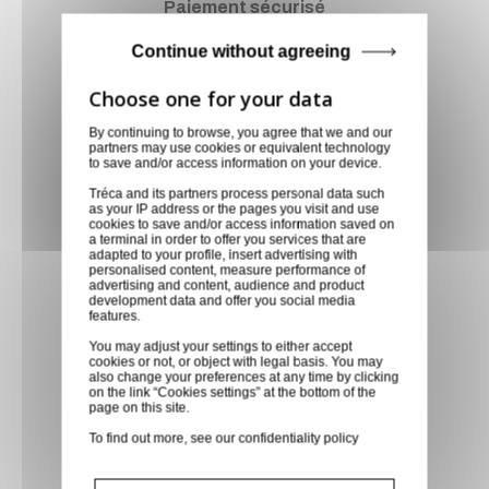
Paiement sécurisé
Paiement CB, virement,
Continue without agreeing
Paypal, ...
Service client
By continuing to browse, you agree that we and our
partners may use cookies or equivalent technology
Optez pour la tranquillité
to save and/or access information on your device.
d'esprit en confiant vos
Tréca and its partners process personal data such
as your IP address or the pages you visit and use
demandes techniques et devis
cookies to save and/or access information saved on
à notre service clients par mail.
a terminal in order to offer you services that are
adapted to your profile, insert advertising with
Notre équipe d'experts est
personalised content, measure performance of
advertising and content, audience and product
prête à vous fournir des
development data and offer you social media
features.
solutions sur mesure et des
réponses rapides. Envoyez-
You may adjust your settings to either accept
cookies or not, or object with legal basis. You may
nous un mail aujourd'hui pour
also change your preferences at any time by clicking
on the link “Cookies settings” at the bottom of the
bénéficier de conseils
page on this site.
techniques spécialisés et
To find out more, see our
confidentiality policy
recevoir un devis personnalisé,
adapté à vos besoins