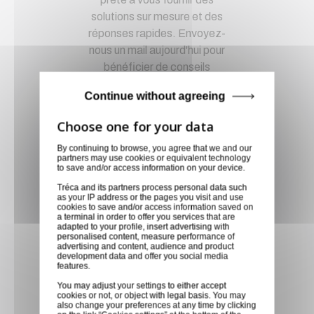
solutions sur mesure et des
réponses rapides. Envoyez-
nous un mail aujourd'hui pour
bénéficier de conseils
techniques spécialisés et
Continue without agreeing
recevoir un devis personnalisé,
adapté à vos besoins
spécifiques
By continuing to browse, you agree that we and our
partners may use cookies or equivalent technology
to save and/or access information on your device.
Magasin physique
Tréca and its partners process personal data such
Découvrez une expérience de
as your IP address or the pages you visit and use
cookies to save and/or access information saved on
shopping unique en visitant
a terminal in order to offer you services that are
adapted to your profile, insert advertising with
notre boutique, où nos
personalised content, measure performance of
professionnels dévoués sont
advertising and content, audience and product
development data and offer you social media
prêts à vous offrir des conseils
features.
personnalisés. Rencontrez-
You may adjust your settings to either accept
nous en magasin et laissez-
cookies or not, or object with legal basis. You may
also change your preferences at any time by clicking
nous transformer votre visite en