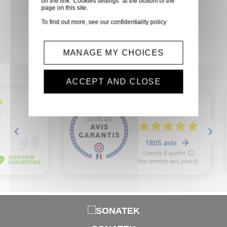
on the link “Cookies settings” at the bottom of the
page on this site.
une expérience de shopping sur
To find out more, see our
confidentiality policy
mesure, répondant
parfaitement à vos besoins et à
vos envies.
MANAGE MY CHOICES
ACCEPT AND CLOSE