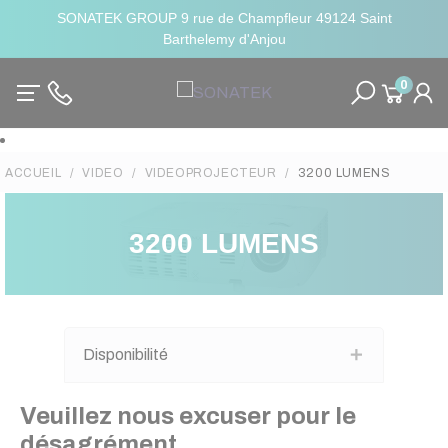
SONATEK GROUP 9 rue de Champfleur 49124 Saint
Barthelemy d'Anjou
0
ACCUEIL
VIDEO
VIDEOPROJECTEUR
3200 LUMENS
3200 LUMENS
Disponibilité
Veuillez nous excuser pour le
désagrément.