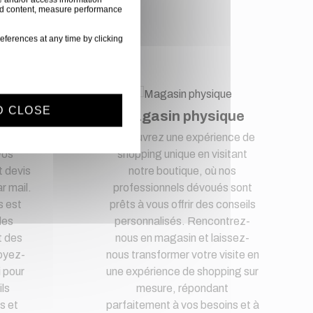
ised content, measure performance
nce
eferences at any time by clicking
D CLOSE
t
Magasin physique
lité
Découvrez une expérience de
vos
shopping unique en visitant
 devis
notre boutique, où nos
r mail.
professionnels dévoués sont
s est
prêts à vous offrir des conseils
des
personnalisés. Rencontrez-
t des
nous en magasin et laissez-
oyez-
nous transformer votre visite en
i pour
une expérience de shopping sur
ls
mesure, répondant
s et
parfaitement à vos besoins et à