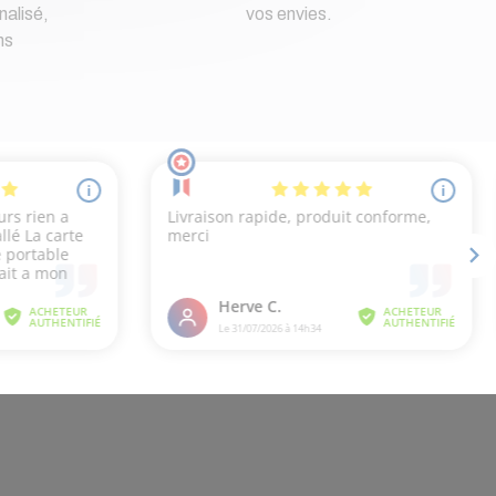
nalisé,
vos envies.
ns