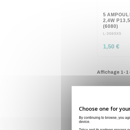
5 AMPOUL
2,4W P13,
(6080)
L-3695X5
1,50 €
Affichage 1-1 d
By continuing to browse, you ag
device.
Tréca and its partners process p