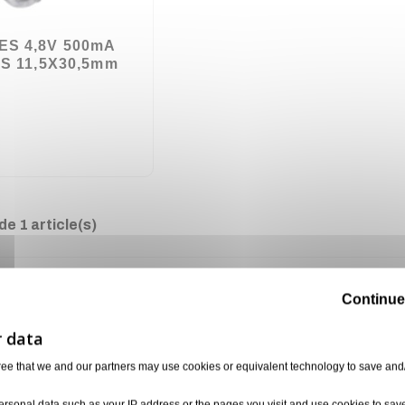
ES 4,8V 500mA
5S 11,5X30,5mm
e 1 article(s)
Continue
ree that we and our partners may use cookies or equivalent technology to save and
ersonal data such as your IP address or the pages you visit and use cookies to sav