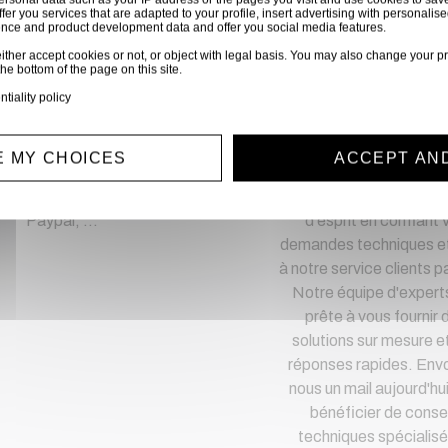
ffer you services that are adapted to your profile, insert advertising with personal
hetez en toute confia
ience and product development data and offer you social media features.
ither accept cookies or not, or object with legal basis. You may also change your pr
the bottom of the page on this site.
Notre équipe est à votre service depuis 20 ans.
ntiality policy
 MY CHOICES
ACCEPT AN
iement sécurisé
Service clien
iement CB, virement,
Optez pour la tranquil
Paypal, ...
d'esprit en confiant 
demandes techniques et
à notre service clients pa
Notre équipe d'expert
prête à vous fournir 
solutions sur mesure e
réponses rapides. Env
nous un mail aujourd'hu
bénéficier de consei
techniques spécialisé