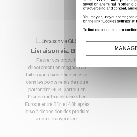
saved on a terminal in order to o
Ac
of advertising and content, aud
You may adjust your settings to e
on the link “Cookies settings” at 
To find out more, see our
confide
MANAGE
Livraison via GLS
Pa
Retirer vos produits
Pa
directement en magasin ou
faites vous livrer chez vous ou
dans les points relais de notre
partenaire GLS, partout en
France métropolitaine et en
Europe entre 24h et 48h après
mise à disposition des produits
à notre transporteur.