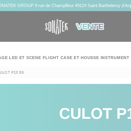
NATEK GROUP 9 rue de Champfleur 49124 Saint Barthelemy d'An
AGE LED ET SCENE
FLIGHT CASE ET HOUSSE
INSTRUMENT 
ULOT P13.5S
CULOT P1