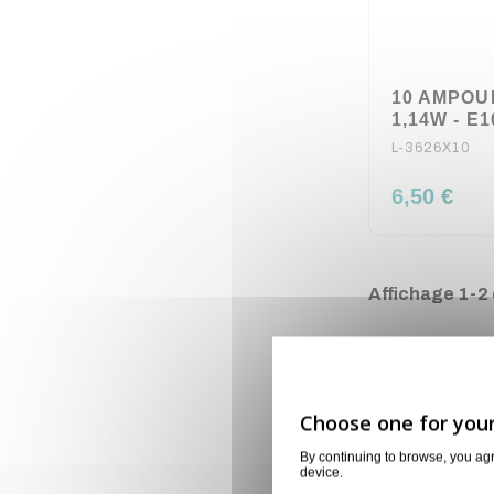
10 AMPOU
1,14W - E1
L-3626X10
6,50 €
Affichage 1-2 d
By continuing to browse, you ag
device.