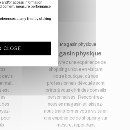
e and/or access information
ised content, measure performance
nce
eferences at any time by clicking
D CLOSE
t
Magasin physique
lité
Découvrez une expérience de
vos
shopping unique en visitant
 devis
notre boutique, où nos
r mail.
professionnels dévoués sont
s est
prêts à vous offrir des conseils
des
personnalisés. Rencontrez-
t des
nous en magasin et laissez-
oyez-
nous transformer votre visite en
i pour
une expérience de shopping sur
ls
mesure, répondant