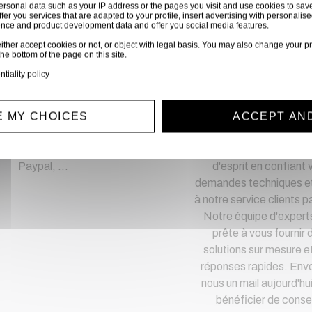
ersonal data such as your IP address or the pages you visit and use cookies to sav
ffer you services that are adapted to your profile, insert advertising with personal
hetez en toute confia
ience and product development data and offer you social media features.
ither accept cookies or not, or object with legal basis. You may also change your pr
the bottom of the page on this site.
Notre équipe est à votre service depuis 20 ans.
ntiality policy
 MY CHOICES
ACCEPT AN
iement sécurisé
Service clien
iement CB, virement,
Optez pour la tranquil
Paypal, ...
d'esprit en confiant 
demandes techniques et
à notre service clients pa
Notre équipe d'expert
prête à vous fournir 
solutions sur mesure e
réponses rapides. Env
nous un mail aujourd'hu
bénéficier de consei