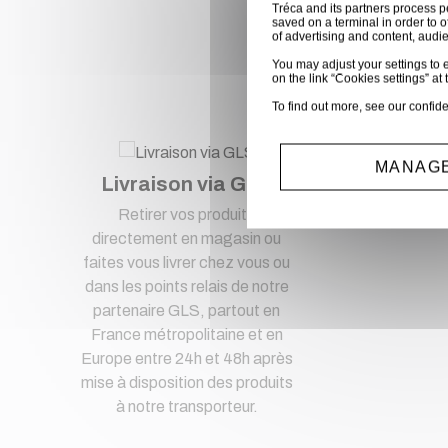
Tréca and its partners process p
saved on a terminal in order to o
Ac
of advertising and content, aud
You may adjust your settings to e
on the link “Cookies settings” at 
To find out more, see our
confide
MANAGE
Livraison via GLS
Pa
Retirer vos produits
Pa
directement en magasin ou
faites vous livrer chez vous ou
dans les points relais de notre
partenaire GLS, partout en
France métropolitaine et en
Europe entre 24h et 48h après
mise à disposition des produits
à notre transporteur.