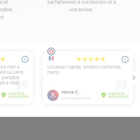
s et
parfaitement à vos besoins et à
nalisé,
vos envies.
ns