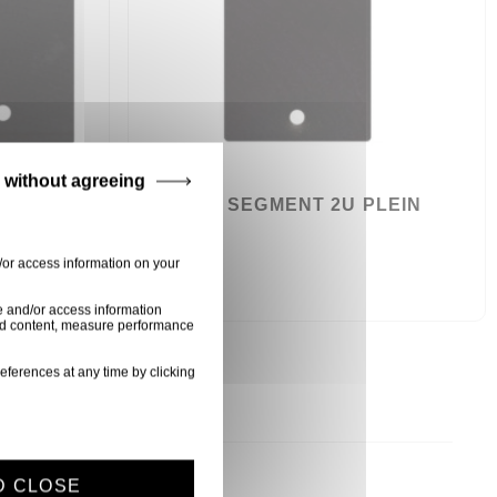
 without agreeing
 PLEIN
FACE 1 SEGMENT 2U PLEIN
D7706
/or access information on your
2,50 €
e and/or access information
ised content, measure performance
eferences at any time by clicking
D CLOSE