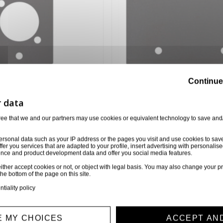
Continue
EGMENT 2U POUR 2 X
FACE 2 SEGMENTS 2U
XLR, SPEAKON, JACK
D7707
ree that we and our partners may use cookies or equivalent technology to save and
2,00 €
ersonal data such as your IP address or the pages you visit and use cookies to sav
ffer you services that are adapted to your profile, insert advertising with personal
ience and product development data and offer you social media features.
ither accept cookies or not, or object with legal basis. You may also change your pr
the bottom of the page on this site.
e 6 article(s)
ntiality policy
 MY CHOICES
ACCEPT AN