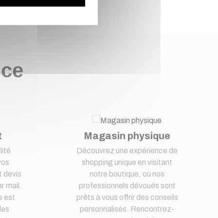
nce
t
Magasin physique
lité
Découvrez une expérience de
vos
shopping unique en visitant
 devis
notre boutique, où nos
r mail.
professionnels dévoués sont
s est
prêts à vous offrir des conseils
des
personnalisés. Rencontrez-