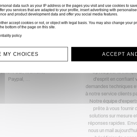
ersonal data such as your IP address or the pages you visit and use cookies to sav
ffer you services that are adapted to your profile, insert advertising with personal
ience and product development data and offer you social media features.
hetez en toute confia
ither accept cookies or not, or object with legal basis. You may also change your pr
the bottom of the page on this site.
Notre équipe est à votre service depuis 20 ans.
ntiality policy
 MY CHOICES
ACCEPT AN
iement sécurisé
Service clien
iement CB, virement,
Optez pour la tranquil
Paypal, ...
d'esprit en confiant 
demandes techniques et
à notre service clients pa
Notre équipe d'expert
prête à vous fournir 
solutions sur mesure e
réponses rapides. Env
nous un mail aujourd'hu