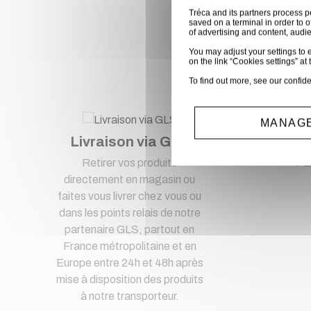
Tréca and its partners process p
saved on a terminal in order to o
of advertising and content, aud
Ac
You may adjust your settings to e
on the link “Cookies settings” at 
To find out more, see our
confide
MANAGE
Livraison via GLS
Pa
Retirer vos produits
Pa
directement en magasin ou
faites vous livrer chez vous ou
dans les points relais de notre
partenaire GLS, partout en
France métropolitaine et en
Europe entre 24h et 48h après
mise à disposition des produits
à notre transporteur.