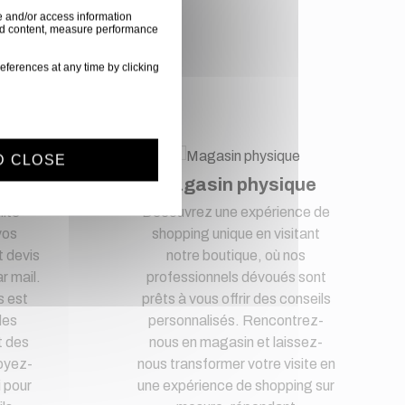
e and/or access information
ised content, measure performance
nce
eferences at any time by clicking
D CLOSE
t
Magasin physique
lité
Découvrez une expérience de
vos
shopping unique en visitant
 devis
notre boutique, où nos
r mail.
professionnels dévoués sont
s est
prêts à vous offrir des conseils
des
personnalisés. Rencontrez-
t des
nous en magasin et laissez-
oyez-
nous transformer votre visite en
i pour
une expérience de shopping sur