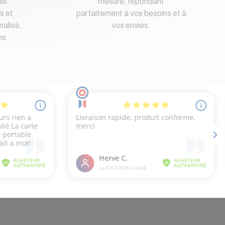
ls
mesure, répondant
s et
parfaitement à vos besoins et à
nalisé,
vos envies.
ns