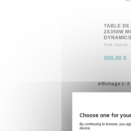
TABLE DE
2X350W M
DYNAMIC
PDM-S804A
699,00 €
Affichage 1-3 d
By continuing to browse, you ag
device.