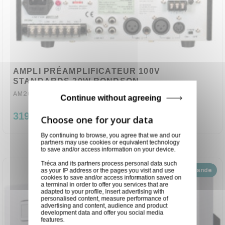
AMPLI PRÉAMPLIFICATEUR 100V
STANDARDS 20W RONDSON
AM20N
Continue without agreeing
319,00 €
By continuing to browse, you agree that we and our
partners may use cookies or equivalent technology
to save and/or access information on your device.
Tréca and its partners process personal data such
Disponible sur demande
as your IP address or the pages you visit and use
cookies to save and/or access information saved on
a terminal in order to offer you services that are
adapted to your profile, insert advertising with
personalised content, measure performance of
advertising and content, audience and product
development data and offer you social media
features.