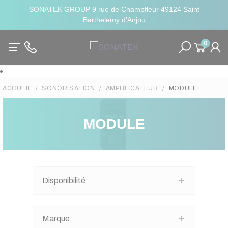
SONATEK GROUP 9 rue de Champfleur 49124 Saint
Barthelemy d'Anjou
0
ACCUEIL
SONORISATION
AMPLIFICATEUR
MODULE
MODULE
Disponibilité
Marque