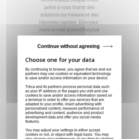
prête à vous fournir des
solutions sur mesure et des
réponses rapides. Envoyez-
nous un mail aujourd'hui pour
bénéficier de conseils
techniques spécialisés et
Continue without agreeing
recevoir un devis personnalisé,
adapté à vos besoins
spécifiques
By continuing to browse, you agree that we and our
partners may use cookies or equivalent technology
to save and/or access information on your device.
Magasin physique
Tréca and its partners process personal data such
as your IP address or the pages you visit and use
Découvrez une expérience de
cookies to save and/or access information saved on
a terminal in order to offer you services that are
shopping unique en visitant
adapted to your profile, insert advertising with
notre boutique, où nos
personalised content, measure performance of
advertising and content, audience and product
professionnels dévoués sont
development data and offer you social media
features.
prêts à vous offrir des conseils
You may adjust your settings to either accept
personnalisés. Rencontrez-
cookies or not, or object with legal basis. You may
nous en magasin et laissez-
also change your preferences at any time by clicking