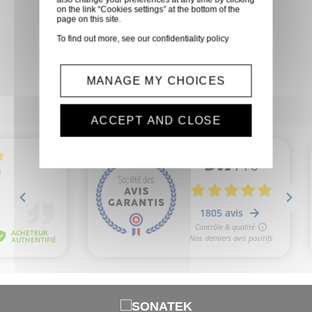
on the link “Cookies settings” at the bottom of the
nous transformer votre visite en
page on this site.
une expérience de shopping sur
To find out more, see our
confidentiality policy
mesure, répondant
parfaitement à vos besoins et à
MANAGE MY CHOICES
vos envies.
ACCEPT AND CLOSE