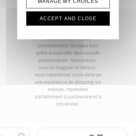
MANAGE MY CHOICES
Magasin physique
ACCEPT AND CLOSE
Découvrez une expérience de
shopping unique en visitant
notre boutique, où nos
professionnels dévoués sont
prêts à vous offrir des conseils
personnalisés. Rencontrez-
nous en magasin et laissez-
nous transformer votre visite en
une expérience de shopping sur
mesure, répondant
parfaitement à vos besoins et à
vos envies.