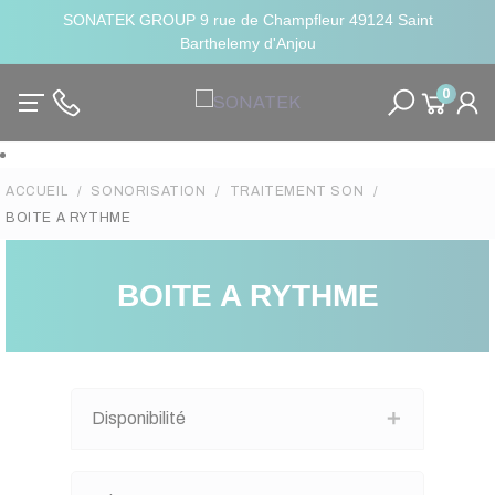
SONATEK GROUP 9 rue de Champfleur 49124 Saint
Barthelemy d'Anjou
0
ACCUEIL
SONORISATION
TRAITEMENT SON
BOITE A RYTHME
BOITE A RYTHME
Disponibilité