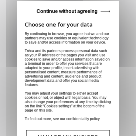
Paiement CB, virement,
Continue without agreeing
Paypal, ...
Service client
By continuing to browse, you agree that we and our
partners may use cookies or equivalent technology
Optez pour la tranquillité
to save and/or access information on your device.
d'esprit en confiant vos
Tréca and its partners process personal data such
demandes techniques et devis
as your IP address or the pages you visit and use
cookies to save and/or access information saved on
à notre service clients par mail.
a terminal in order to offer you services that are
Notre équipe d'experts est
adapted to your profile, insert advertising with
personalised content, measure performance of
prête à vous fournir des
advertising and content, audience and product
development data and offer you social media
solutions sur mesure et des
features.
réponses rapides. Envoyez-
You may adjust your settings to either accept
nous un mail aujourd'hui pour
cookies or not, or object with legal basis. You may
also change your preferences at any time by clicking
bénéficier de conseils
on the link “Cookies settings” at the bottom of the
page on this site.
techniques spécialisés et
recevoir un devis personnalisé,
To find out more, see our
confidentiality policy
adapté à vos besoins
spécifiques