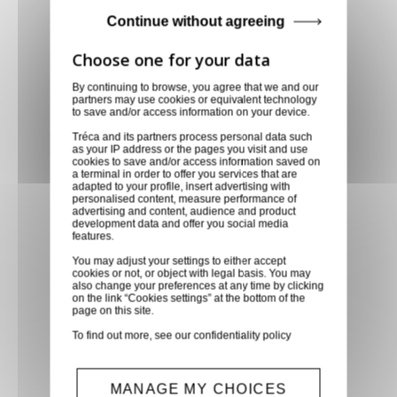
Achetez en toute confiance
Continue without agreeing
Notre équipe est à votre service depuis 20 ans.
By continuing to browse, you agree that we and our
partners may use cookies or equivalent technology
to save and/or access information on your device.
Livraison via GLS
Tréca and its partners process personal data such
Retirer vos produits
as your IP address or the pages you visit and use
cookies to save and/or access information saved on
directement en magasin ou
a terminal in order to offer you services that are
faites vous livrer chez vous ou
adapted to your profile, insert advertising with
personalised content, measure performance of
dans les points relais de notre
advertising and content, audience and product
development data and offer you social media
partenaire GLS, partout en
features.
France métropolitaine et en
You may adjust your settings to either accept
Europe entre 24h et 48h après
cookies or not, or object with legal basis. You may
also change your preferences at any time by clicking
mise à disposition des produits
on the link “Cookies settings” at the bottom of the
page on this site.
à notre transporteur.
To find out more, see our
confidentiality policy
Paiement sécurisé
MANAGE MY CHOICES
Paiement CB, virement,