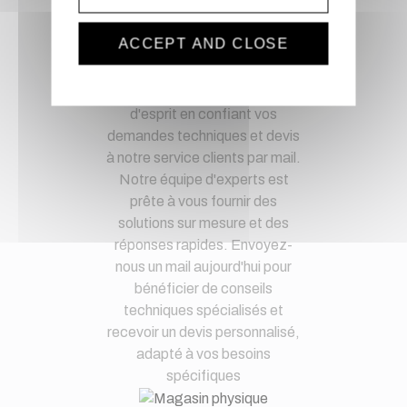
Paypal, ...
ACCEPT AND CLOSE
Service client
Optez pour la tranquillité
d'esprit en confiant vos
demandes techniques et devis
à notre service clients par mail.
Notre équipe d'experts est
prête à vous fournir des
solutions sur mesure et des
réponses rapides. Envoyez-
nous un mail aujourd'hui pour
bénéficier de conseils
techniques spécialisés et
recevoir un devis personnalisé,
adapté à vos besoins
spécifiques