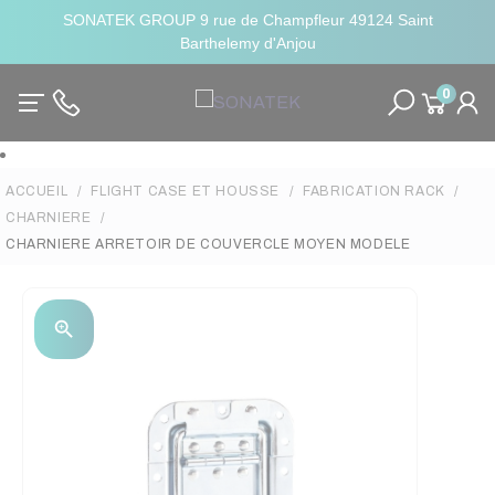
SONATEK GROUP 9 rue de Champfleur 49124 Saint
Barthelemy d'Anjou
0
ACCUEIL
FLIGHT CASE ET HOUSSE
FABRICATION RACK
CHARNIERE
CHARNIERE ARRETOIR DE COUVERCLE MOYEN MODELE
zoom_in