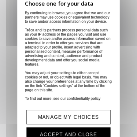
Livraison via GLS
By continuing to browse, you agree that we and our
Retirer vos produits
partners may use cookies or equivalent technology
to save and/or access information on your device.
directement en magasin ou
faites vous livrer chez vous ou
Tréca and its partners process personal data such
as your IP address or the pages you visit and use
dans les points relais de notre
cookies to save and/or access information saved on
a terminal in order to offer you services that are
partenaire GLS, partout en
adapted to your profile, insert advertising with
France métropolitaine et en
personalised content, measure performance of
advertising and content, audience and product
Europe entre 24h et 48h après
development data and offer you social media
features.
mise à disposition des produits
You may adjust your settings to either accept
à notre transporteur.
cookies or not, or object with legal basis. You may
also change your preferences at any time by clicking
on the link “Cookies settings” at the bottom of the
page on this site.
Paiement sécurisé
To find out more, see our
confidentiality policy
Paiement CB, virement,
Paypal, ...
MANAGE MY CHOICES
Service client
Optez pour la tranquillité
ACCEPT AND CLOSE