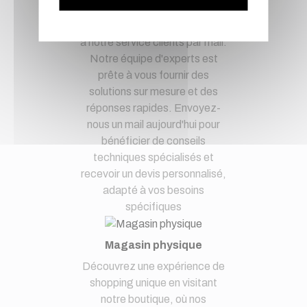
d'esprit en confiant vos
demandes techniques et devis
à notre service clients par mail.
Notre équipe d'experts est
prête à vous fournir des
solutions sur mesure et des
réponses rapides. Envoyez-
nous un mail aujourd'hui pour
bénéficier de conseils
techniques spécialisés et
recevoir un devis personnalisé,
adapté à vos besoins
spécifiques
Magasin physique
Découvrez une expérience de
shopping unique en visitant
notre boutique, où nos