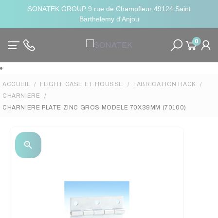
SONATEK GROUP 9 rue de Champfleur 49124 Saint
Barthelemy d'Anjou
0
ACCUEIL
FLIGHT CASE ET HOUSSE
FABRICATION RACK
CHARNIERE
CHARNIERE PLATE ZINC GROS MODELE 70X39MM (70100)
zoom_in