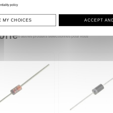
ntiality policy
 MY CHOICES
ACCEPT AN
orie
6 autres produits sélectionnés pour vous