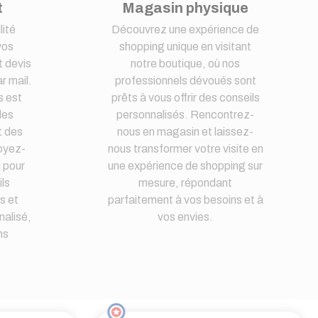
t
Magasin physique
lité
Découvrez une expérience de
vos
shopping unique en visitant
 devis
notre boutique, où nos
r mail.
professionnels dévoués sont
s est
prêts à vous offrir des conseils
des
personnalisés. Rencontrez-
t des
nous en magasin et laissez-
oyez-
nous transformer votre visite en
i pour
une expérience de shopping sur
ls
mesure, répondant
s et
parfaitement à vos besoins et à
nalisé,
vos envies.
ns