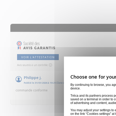
VOIR L'ATTESTATION
Avis soumis à un contrôle
Philippe j.
Publié le 31/01/2026 à 19:21
(Date de commande : 20/01/2026)
By continuing to browse, you ag
device.
commande conforme
Tréca and its partners process p
saved on a terminal in order to o
of advertising and content, aud
You may adjust your settings to e
on the link “Cookies settings” at 