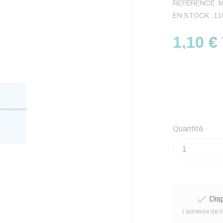
RÉFÉRENCE:
M
EN STOCK :
11
1,10 €
Quantité

Disp
l’adresse de l