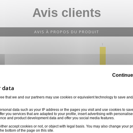
Avis clients
AVIS À PROPOS DU PRODUIT
1
0
0
0
0
Continue
1★
2★
3★
4★
5★
ree that we and our partners may use cookies or equivalent technology to save and
ersonal data such as your IP address or the pages you visit and use cookies to sav
ffer you services that are adapted to your profile, insert advertising with personal
ience and product development data and offer you social media features.
ither accept cookies or not, or object with legal basis. You may also change your pr
the bottom of the page on this site.