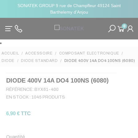
SONATEK GROUP 9 rue de Champfleur 49124 Saint
Barthelemy d'Anjou
0
ACCUEIL
ACCESSOIRE
COMPOSANT ELECTRONIQUE
DIODE
DIODE STANDARD
DIODE 400V 14A DO4 100NS (6080)
DIODE 400V 14A DO4 100NS (6080)
RÉFÉRENCE:
BYX61-400
EN STOCK :
1045 PRODUITS
6,90 € TTC
Quantité