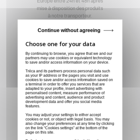
Europe entre 24h et 48h après
mise à disposition des produits
à notre transporteur.
Continue without agreeing
Paiement sécurisé
Paiement CB, virement,
Paypal, ...
By continuing to browse, you agree that we and our
partners may use cookies or equivalent technology
to save and/or access information on your device.
Service client
Tréca and its partners process personal data such
as your IP address or the pages you visit and use
Optez pour la tranquillité
cookies to save and/or access information saved on
a terminal in order to offer you services that are
d'esprit en confiant vos
adapted to your profile, insert advertising with
demandes techniques et devis
personalised content, measure performance of
advertising and content, audience and product
à notre service clients par mail.
development data and offer you social media
features.
Notre équipe d'experts est
prête à vous fournir des
You may adjust your settings to either accept
cookies or not, or object with legal basis. You may
solutions sur mesure et des
also change your preferences at any time by clicking
on the link “Cookies settings” at the bottom of the
réponses rapides. Envoyez-
page on this site.
nous un mail aujourd'hui pour