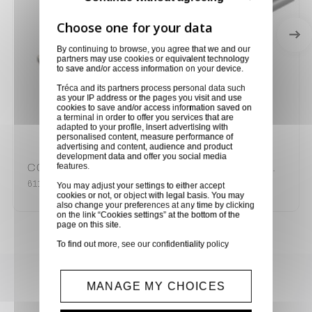
By continuing to browse, you agree that we and our
partners may use cookies or equivalent technology
to save and/or access information on your device.
Tréca and its partners process personal data such
as your IP address or the pages you visit and use
cookies to save and/or access information saved on
a terminal in order to offer you services that are
adapted to your profile, insert advertising with
personalised content, measure performance of
advertising and content, audience and product
development data and offer you social media
features.
CORDON HDMI HAUTE VITESSE MALE/MALE 15 METRES NOIR GOOBAY - 60HZ
61164
You may adjust your settings to either accept
cookies or not, or object with legal basis. You may
also change your preferences at any time by clicking
on the link “Cookies settings” at the bottom of the
page on this site.
To find out more, see our
confidentiality policy
Achetez en toute confiance
MANAGE MY CHOICES
Notre équipe est à votre service depuis 20 ans.