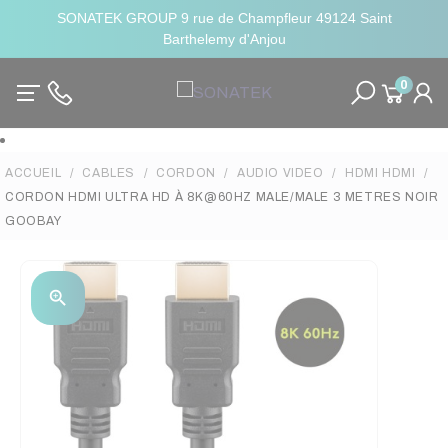
SONATEK GROUP 9 rue de Champfleur 49124 Saint
Barthelemy d'Anjou
0
ACCUEIL
CABLES
CORDON
AUDIO VIDEO
HDMI HDMI
CORDON HDMI ULTRA HD À 8K@60HZ MALE/MALE 3 METRES NOIR
GOOBAY
zoom_in