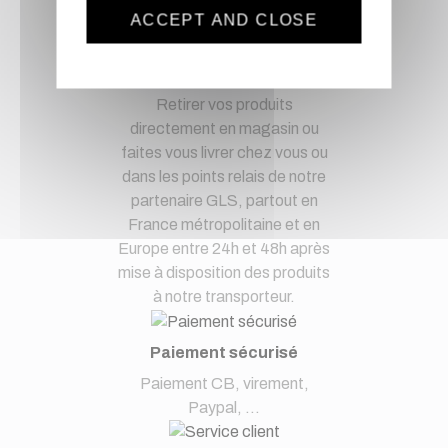
ACCEPT AND CLOSE
Livraison via GLS
Retirer vos produits
directement en magasin ou
faites vous livrer chez vous ou
dans les points relais de notre
partenaire GLS, partout en
France métropolitaine et en
Europe entre 24h et 48h après
mise à disposition des produits
à notre transporteur.
Paiement sécurisé
Paiement CB, virement,
Paypal, ...