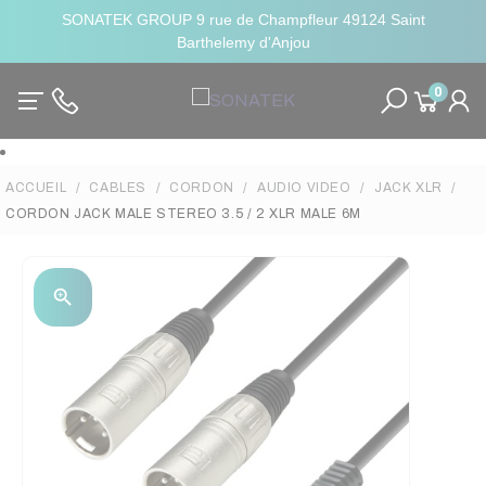
SONATEK GROUP 9 rue de Champfleur 49124 Saint
Barthelemy d'Anjou
0
ACCUEIL
CABLES
CORDON
AUDIO VIDEO
JACK XLR
CORDON JACK MALE STEREO 3.5 / 2 XLR MALE 6M
zoom_in