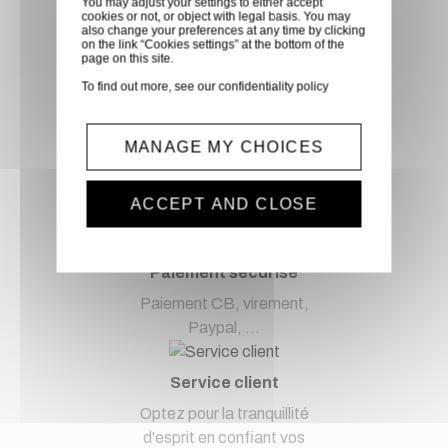
You may adjust your settings to either accept
cookies or not, or object with legal basis. You may
Retirer vos produits
also change your preferences at any time by clicking
on the link “Cookies settings” at the bottom of the
directement en magasin ou
page on this site.
faites vous livrer chez vous ou
To find out more, see our
confidentiality policy
dans les points relais de notre
partenaire GLS, partout en
France métropolitaine et en
MANAGE MY CHOICES
Europe entre 24h et 48h après
mise à disposition des produits
ACCEPT AND CLOSE
à notre transporteur.
Paiement sécurisé
Paiement CB, virement,
Paypal, ...
Service client
Optez pour la tranquillité
d'esprit en confiant vos