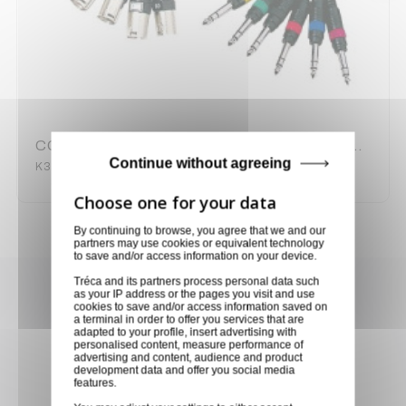
CORDON 8 JACK MALE STEREO / 8 XLR MALE 5 METRES
Continue without agreeing
K3L8MV0500
By continuing to browse, you agree that we and our
partners may use cookies or equivalent technology
to save and/or access information on your device.
Tréca and its partners process personal data such
Achetez en toute confiance
as your IP address or the pages you visit and use
cookies to save and/or access information saved on
Notre équipe est à votre service depuis 20 ans.
a terminal in order to offer you services that are
adapted to your profile, insert advertising with
personalised content, measure performance of
advertising and content, audience and product
development data and offer you social media
features.
Livraison via GLS